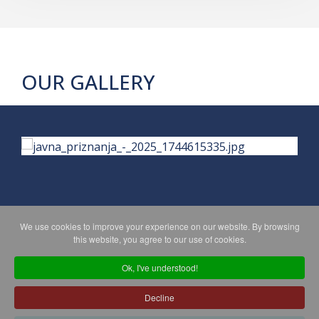
OUR GALLERY
We use cookies to improve your experience on our website. By browsing
PRIVACY POLICY
MAPA WEBA
this website, you agree to our use of cookies.
Ok, I've understood!
Copyright © 2026 Koprivničko - križevačka županija. All Rights
Decline
Reserved.
© 2018 Your Company. Designed By
JoomShaper