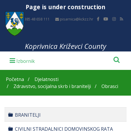
Page is under construction
+385 48 658 111
pisarnica@kckzz.hr
Koprivnica Križevci County
Početna
Djelatnosti
Zdravstvo, socijalna skrb i branitelji
Obrasci
Folder
BRANITELJI
Folder
CIVILNI STRADALNICI DOMOVINSKOG RATA