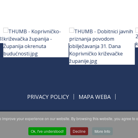
PRIVACY POLICY
MAPA WEBA
 improve your experience on our website. By browsing this website, you agree to o
opyright © 2026 Koprivničko - križevačka županija. All Rights Reserve
© 2018 Your Company. Designed By
JoomShaper
Ok, I've understood!
Decline
More Info