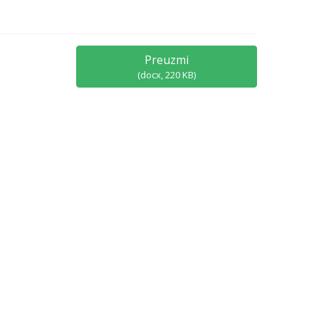
Preuzmi
(
docx,
220 KB
)