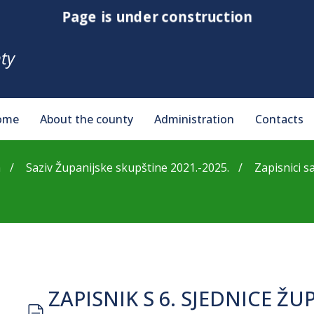
Page is under construction
ty
ome
About the county
Administration
Contacts
a
Saziv Županijske skupštine 2021.-2025.
Zapisnici s
ZAPISNIK S 6. SJEDNICE Ž
document