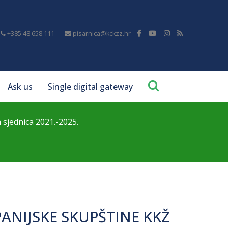
+385 48 658 111
pisarnica@kckzz.hr
Ask us
Single digital gateway
a sjednica 2021.-2025.
UPANIJSKE SKUPŠTINE KKŽ