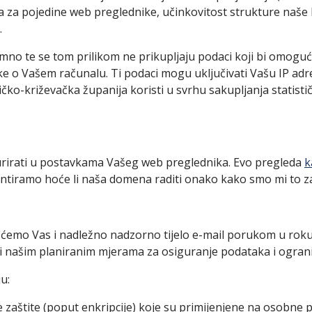
 za pojedine web preglednike, učinkovitost strukture naše lok
.
mno te se tom prilikom ne prikupljaju podaci koji bi omogući
e o Vašem računalu. Ti podaci mogu uključivati Vašu IP adre
čko-križevačka županija koristi u svrhu sakupljanja statistič
gurirati u postavkama Vašeg web preglednika. Evo pregleda
k
tiramo hoće li naša domena raditi onako kako smo mi to zam
t ćemo Vas i nadležno nadzorno tijelo e-mail porukom u ro
 našim planiranim mjerama za osiguranje podataka i ogranič
u:
re zaštite (poput enkripcije) koje su primijenjene na oso