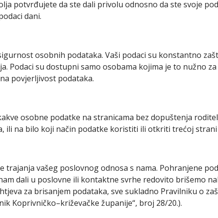
ja potvrđujete da ste dali privolu odnosno da ste svoje pod
podaci dani.
igurnost osobnih podataka. Vaši podaci su konstantno zašti
ja. Podaci su dostupni samo osobama kojima je to nužno za o
 na povjerljivost podataka.
ikakve osobne podatke na stranicama bez dopuštenja roditelj
i na bilo koji način podatke koristiti ili otkriti trećoj stran
e trajanja vašeg poslovnog odnosa s nama. Pohranjene podat
nam dali u poslovne ili kontaktne svrhe redovito brišemo n
htjeva za brisanjem podataka, sve sukladno Pravilniku o za
ik Koprivničko–križevačke županije“, broj 28/20.).