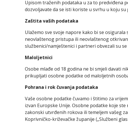
Upisom traženih podataka u za to predviđena pol
dozvoljavate da se isti koriste u svrhu u koju su 
Zaštita vaših podataka
Ulažemo sve svoje napore kako bi se osigurala s
neovlaštenog pristupa ili neovlaštenog otkrivan
službenici/namještenici i partneri obvezali su se
Maloljetnici
Osobe mlađe od 18 godina ne bi smjeli davati n
prikupljati osobne podatke od maloljetnih osoba, il
Pohrana i rok čuvanja podataka
Vaše osobne podatke čuvamo i štitimo za vrijem
izvan Europske Unije. Osobne podatke koje ste 
zakonski utvrđenih rokova ili temeljem vašeg za
Koprivničko-križevačke županije („Službeni glasn