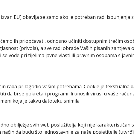
zvan EU) obavlja se samo ako je potreban radi ispunjenja zak
ćemo ih priopćavati, odnosno učiniti dostupnim trećim oso
asnost (privola), a sve radi obrade Vaših pisanih zahtjeva
e vode pri tijelima javne vlasti ili pravnim osobama s javni
ačin rada prilagodio vašim potrebama. Cookie je tekstualna d
iti da bi se pokretali programi ili unosili virusi u vaše raču
omeni koja je takvu datoteku snimila.
ardno obilježje svih web poslužitelja koji nije karakterističan
čin da budu što jednostavnije za naše posjetitelje (utvrđiv