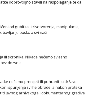
atke dobrovoljno stavili na raspolaganje te da
ćeni od gubitka, krivotvorenja, manipulacije,
bavljanje posla, a svi naši
a ili skrbnika. Nikada nećemo svjesno
i bez dozvole.
ke nećemo prenijeti ili pohraniti u države
akon ispunjenja svrhe obrade, a nakon proteka
štiti javnog arhivskoga i dokumentarnog gradiva