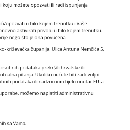
 koju možete opozvati ili radi ispunjenja
i/opozvati u bilo kojem trenutku i Vaše
onovno aktivirati privolu u bilo kojem trenutku.
prije nego što je ona povučena.
ko-križevačka županija, Ulica Antuna Nemčića 5,
osobnih podataka prekršili hrvatske ili
tualna pitanja. Ukoliko nećete biti zadovoljni
obnih podataka ili nadzornom tijelu unutar EU-a.
louporabe, možemo naplatiti administrativnu
ih sa Vama.