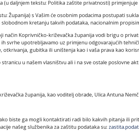
 (u daljnjem tekstu: Politika zaštite privatnosti) primjenjuje
stu: Županija) s Vašim će osobnim podacima postupati sukla
 slobodnom kretanju takvih podataka, nacionalnim propisim
koji način Koprivničko-križevačka županija vodi brigu o priv
e ih svrhe upotrebljavamo uz primjenu odgovarajućih tehničk
tkrivanja, gubitka ili uništenja kao i vaša prava kao korisn
b stranicu u našem vlasništvu ali i na sve ostale poslovne ak
iževačka županija, kao voditelj obrade, Ulica Antuna Nemči
 biste ga mogli kontaktirati radi bilo kakvih pitanja ili prit
cije našeg službenika za zaštitu podataka su:
zastita.poda