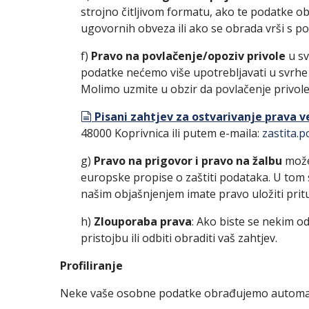
strojno čitljivom formatu, ako te podatke ob
ugovornih obveza ili ako se obrada vrši s 
f)
Pravo na povlačenje/opoziv privole
u sv
podatke nećemo više upotrebljavati u svrhe na
Molimo uzmite u obzir da povlačenje privole 
document
Pisani zahtjev za ostvarivanje prava v
48000 Koprivnica ili putem e-maila:
zastita.
g)
Pravo na prigovor i pravo na žalbu
možet
europske propise o zaštiti podataka. U tom 
našim objašnjenjem imate pravo uložiti prit
h)
Zlouporaba prava
: Ako biste se nekim o
pristojbu ili odbiti obraditi vaš zahtjev.
Profiliranje
Neke vaše osobne podatke obrađujemo automat