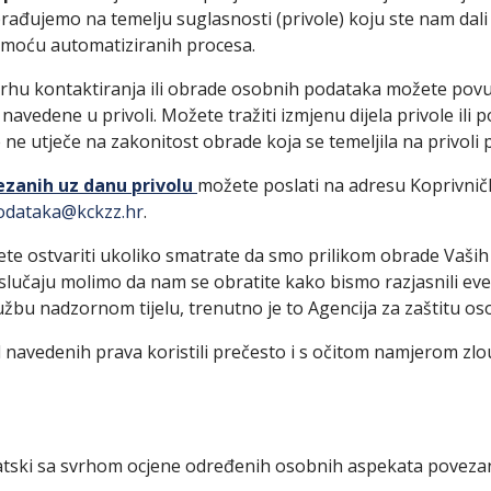
rađujemo na temelju suglasnosti (privole) koju ste nam dali i
pomoću automatiziranih procesa.
rhu kontaktiranja ili obrade osobnih podataka možete povuć
vedene u privoli. Možete tražiti izmjenu dijela privole ili p
ne utječe na zakonitost obrade koja se temeljila na privoli 
ezanih uz danu privolu
možete poslati na adresu Koprivnič
podataka@kckzz.hr
.
e ostvariti ukoliko smatrate da smo prilikom obrade Vaših 
slučaju molimo da nam se obratite kako bismo razjasnili even
užbu nadzornom tijelu, trenutno je to Agencija za zaštitu os
d navedenih prava koristili prečesto i s očitom namjerom z
ski sa svrhom ocjene određenih osobnih aspekata povezan