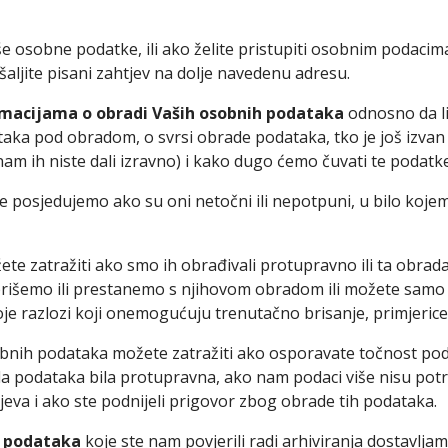
še osobne podatke, ili ako želite pristupiti osobnim podac
ošaljite pisani zahtjev na dolje navedenu adresu.
ormacijama o obradi Vaših osobnih podataka
odnosno da l
ataka pod obradom, o svrsi obrade podataka, tko je još izv
nam ih niste dali izravno) i kako dugo ćemo čuvati te podatke
posjedujemo ako su oni netočni ili nepotpuni, u bilo kojem
e zatražiti ako smo ih obrađivali protupravno ili ta obrad
izbrišemo ili prestanemo s njihovom obradom ili možete samo
e razlozi koji onemogućuju trenutačno brisanje, primjerice
obnih podataka možete zatražiti ako osporavate točnost po
da podataka bila protupravna, ako nam podaci više nisu potre
jeva i ako ste podnijeli prigovor zbog obrade tih podataka.
h podataka
koje ste nam povjerili radi arhiviranja dostavlj