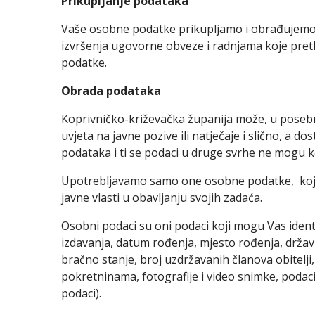
Prikupljanje podataka
Vaše osobne podatke prikupljamo i obrađujemo sam
izvršenja ugovorne obveze i radnjama koje pret
podatke.
Obrada podataka
Koprivničko-križevačka županija može, u posebn
uvjeta na javne pozive ili natječaje i slično, a 
podataka i ti se podaci u druge svrhe ne mogu kor
Upotrebljavamo samo one osobne podatke, koje ste 
javne vlasti u obavljanju svojih zadaća.
Osobni podaci su oni podaci koji mogu Vas identif
izdavanja, datum rođenja, mjesto rođenja, državl
bračno stanje, broj uzdržavanih članova obitelji,
pokretninama, fotografije i video snimke, podaci
podaci).