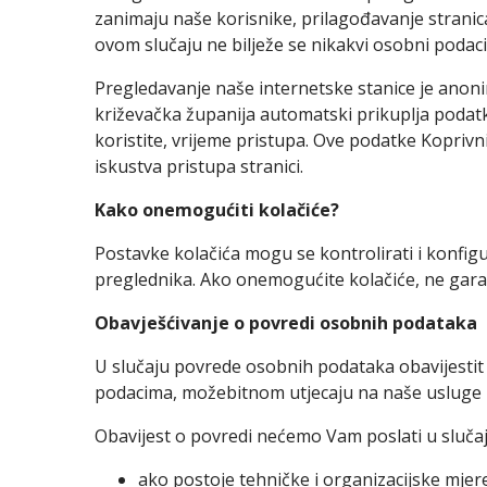
zanimaju naše korisnike, prilagođavanje stranica
ovom slučaju ne bilježe se nikakvi osobni podaci
Pregledavanje naše internetske stanice je anoni
križevačka županija automatski prikuplja podatk
koristite, vrijeme pristupa. Ove podatke Koprivni
iskustva pristupa stranici.
Kako onemogućiti kolačiće?
Postavke kolačića mogu se kontrolirati i konfi
preglednika. Ako onemogućite kolačiće, ne garan
Obavješćivanje o povredi osobnih podataka
U slučaju povrede osobnih podataka obavijesti
podacima, možebitnom utjecaju na naše usluge i
Obavijest o povredi nećemo Vam poslati u slučaj
ako postoje tehničke i organizacijske mje