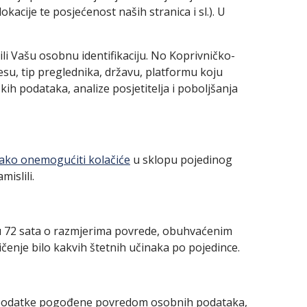
acije te posjećenost naših stranica i sl.). U
li Vašu osobnu identifikaciju. No Koprivničko-
su, tip preglednika, državu, platformu koju
kih podataka, analize posjetitelja i poboljšanja
ako onemogućiti kolačiće
u sklopu pojedinog
islili.
ku 72 sata o razmjerima povrede, obuhvaćenim
enje bilo kakvih štetnih učinaka po pojedince.
bne podatke pogođene povredom osobnih podataka,