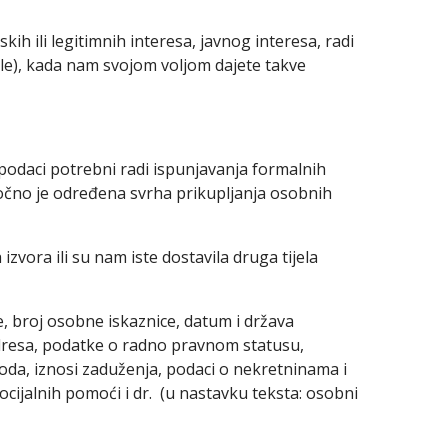
h ili legitimnih interesa, javnog interesa, radi
le), kada nam svojom voljom dajete takve
podaci potrebni radi ispunjavanja formalnih
m točno je određena svrha prikupljanja osobnih
zvora ili su nam iste dostavila druga tijela
te, broj osobne iskaznice, datum i država
 adresa, podatke o radno pravnom statusu,
ihoda, iznosi zaduženja, podaci o nekretninama i
ocijalnih pomoći i dr. (u nastavku teksta: osobni