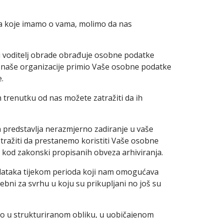
ima koje imamo o vama, molimo da nas
i voditelj obrade obrađuje osobne podatke
an naše organizacije primio Vaše osobne podatke
.
 trenutku od nas možete zatražiti da ih
a predstavlja nerazmjerno zadiranje u vaše
 tražiti da prestanemo koristiti Vaše osobne
 kod zakonski propisanih obveza arhiviranja.
dataka tijekom perioda koji nam omogućava
bni za svrhu u koju su prikupljani no još su
amo u strukturiranom obliku, u uobičajenom