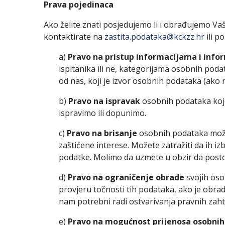
Prava pojedinaca
Ako želite znati posjedujemo li i obrađujemo Va
kontaktirate na
zastita.podataka@kckzz.hr
ili p
a)
Pravo na pristup informacijama i inf
ispitanika ili ne, kategorijama osobnih pod
od nas, koji je izvor osobnih podataka (ako 
b)
Pravo na ispravak
osobnih podataka koje 
ispravimo ili dopunimo.
c)
Pravo na brisanje
osobnih podataka možet
zaštićene interese. Možete zatražiti da ih 
podatke. Molimo da uzmete u obzir da postoj
d)
Pravo na ograničenje obrade
svojih os
provjeru točnosti tih podataka, ako je obra
nam potrebni radi ostvarivanja pravnih zaht
e)
Pravo na mogućnost prijenosa osobni