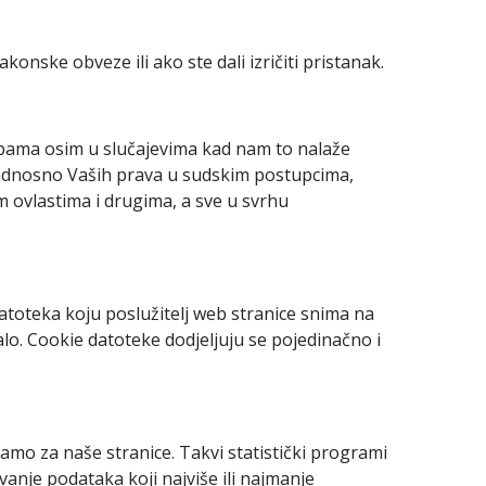
onske obveze ili ako ste dali izričiti pristanak.
bama osim u slučajevima kad nam to nalaže
 odnosno Vaših prava u sudskim postupcima,
m ovlastima i drugima, a sve u svrhu
atoteka koju poslužitelj web stranice snima na
nalo. Cookie datoteke dodjeljuju se pojedinačno i
 samo za naše stranice. Takvi statistički programi
anje podataka koji najviše ili najmanje