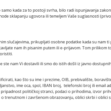
o kada za to postoji svrha, bilo radi ispunjavanja zakonski
hode sklapanju ugovora ili temeljem Vaše suglasnosti (privo
im slučajevima, prikupljati osobne podatke kada su nam ti 
dostavljate nam ih pisanim putem ili e-prijavom. Tom priliko
istiti.
nam Vi dostavili ili smo do istih došli iz javno dostupnih i
icirati, kao što su ime i prezime, OIB, prebivalište, boraviš
janstvo, ime oca, spol, IBAN broj, telefonski broj ili email
 pripadnost političkoj stranci, podaci o prihodima, izvor pr
 o trenutnom i završenom obrazovanju, oblici skrbi i oblici s