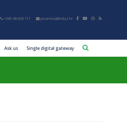
+385 48 658 111
pisarnica@kckzz.hr
Ask us
Single digital gateway