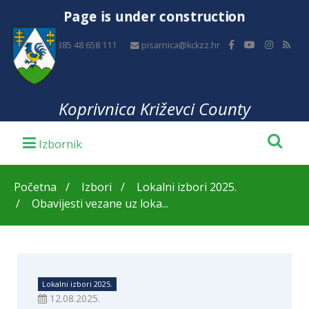
Page is under construction
+385 48 658 111
pisarnica@kckzz.hr
Koprivnica Križevci County
Početna
Izbori
Lokalni izbori 2025.
Obavijesti vezane uz loka...
Lokalni izbori 2025.
12.08.2025.