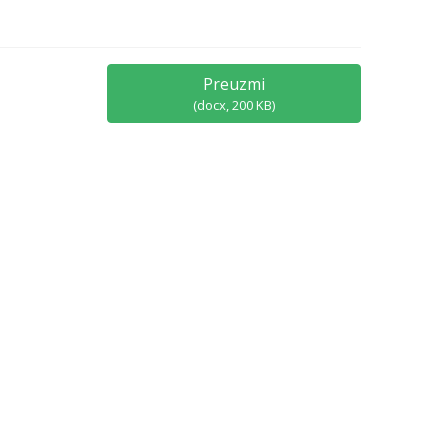
Preuzmi
(
docx,
200 KB
)