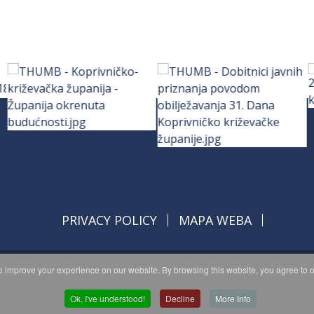
PRIVACY POLICY
MAPA WEBA
 improve your experience on our website. By browsing this website, you agree to o
opyright © 2026 Koprivničko - križevačka županija. All Rights Reserve
© 2018 Your Company. Designed By
JoomShaper
Ok, I've understood!
Decline
More Info