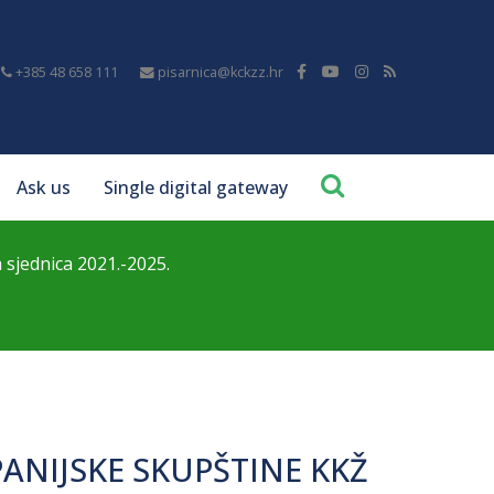
+385 48 658 111
pisarnica@kckzz.hr
Ask us
Single digital gateway
a sjednica 2021.-2025.
UPANIJSKE SKUPŠTINE KKŽ