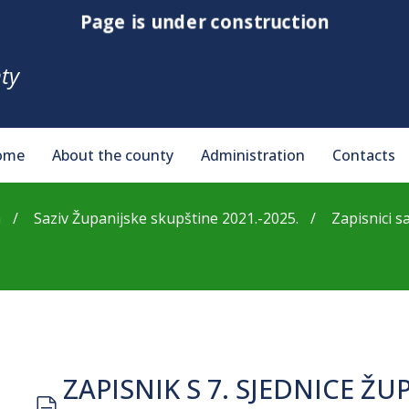
Page is under construction
ty
ome
About the county
Administration
Contacts
a
Saziv Županijske skupštine 2021.-2025.
Zapisnici s
ZAPISNIK S 7. SJEDNICE Ž
document