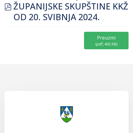
pdf
ŽUPANIJSKE SKUPŠTINE KKŽ
OD 20. SVIBNJA 2024.
Preuzmi
(
pdf,
402 KB
)