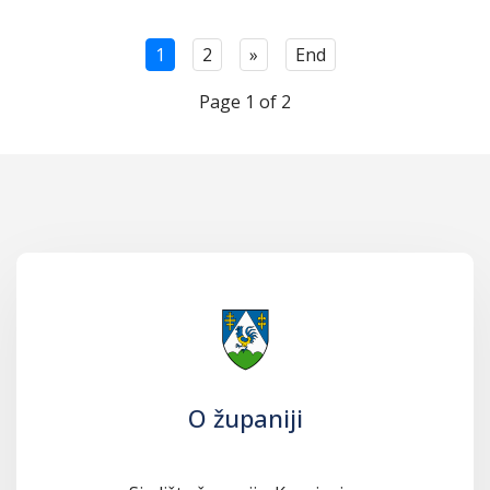
1
2
»
End
Page 1 of 2
O županiji