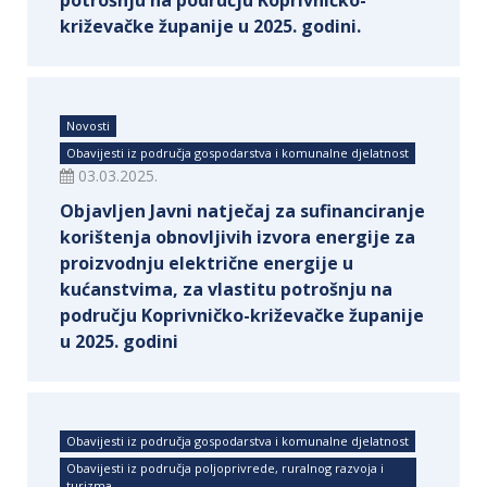
potrošnju na području Koprivničko-
križevačke županije u 2025. godini.
Novosti
Obavijesti iz područja gospodarstva i komunalne djelatnost
03.03.2025.
Objavljen Javni natječaj za sufinanciranje
korištenja obnovljivih izvora energije za
proizvodnju električne energije u
kućanstvima, za vlastitu potrošnju na
području Koprivničko-križevačke županije
u 2025. godini
Obavijesti iz područja gospodarstva i komunalne djelatnost
Obavijesti iz područja poljoprivrede, ruralnog razvoja i
turizma