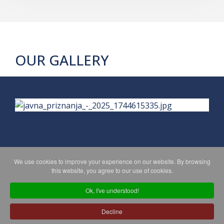
OUR GALLERY
We use cookies to improve your experience on our website. By browsing
PRIVACY POLICY
MAPA WEBA
this website, you agree to our use of cookies.
Ok, I've understood!
Copyright © 2026 Koprivničko - križevačka županija. All Rights
Decline
Reserved.