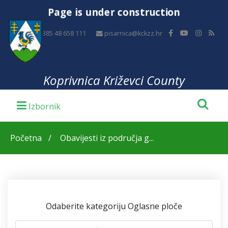
Page is under construction
+385 48 658 111
pisarnica@kckzz.hr
Koprivnica Križevci County
Početna
Obavijesti iz područja g...
Odaberite kategoriju Oglasne ploče