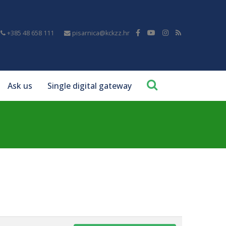
+385 48 658 111
pisarnica@kckzz.hr
Ask us
Single digital gateway