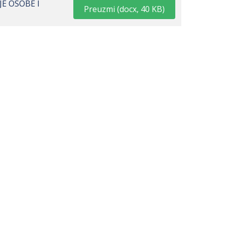
JE OSOBE I
Preuzmi
(
docx,
40 KB
)