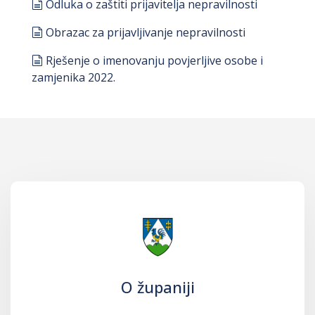
document
Odluka o zaštiti prijavitelja nepravilnosti
document
Obrazac za prijavljivanje nepravilnosti
document
Rješenje o imenovanju povjerljive osobe i
zamjenika 2022.
O županiji