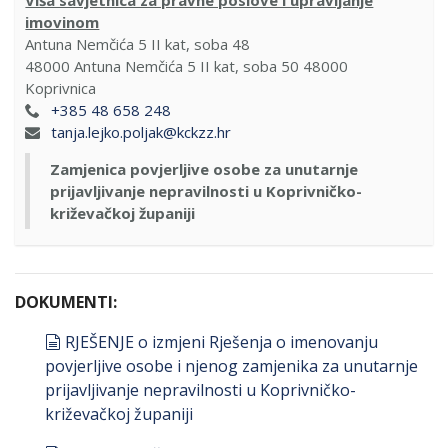
Viša savjetnica za pravne poslove i upravljanje
imovinom
Antuna Nemčića 5 II kat, soba 48
48000
Antuna Nemčića 5 II kat, soba 50 48000
Koprivnica
+385 48 658 248
tanja.lejko.poljak@kckzz.hr
Zamjenica povjerljive osobe za unutarnje
prijavljivanje nepravilnosti u Koprivničko-
križevačkoj županiji
DOKUMENTI:
document
RJEŠENJE o izmjeni Rješenja o imenovanju
povjerljive osobe i njenog zamjenika za unutarnje
prijavljivanje nepravilnosti u Koprivničko-
križevačkoj županiji