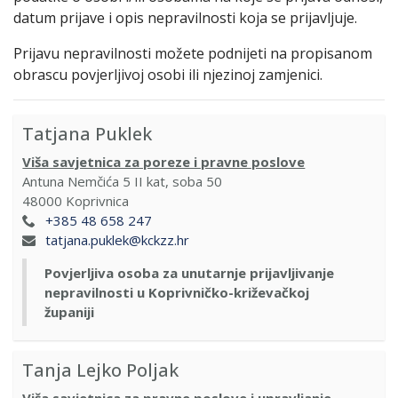
datum prijave i opis nepravilnosti koja se prijavljuje.
Prijavu nepravilnosti možete podnijeti na propisanom
obrascu povjerljivoj osobi ili njezinoj zamjenici.
Tatjana Puklek
Viša savjetnica za poreze i pravne poslove
Antuna Nemčića 5 II kat, soba 50
48000
Koprivnica
+385 48 658 247
tatjana.puklek@kckzz.hr
Povjerljiva osoba za unutarnje prijavljivanje
nepravilnosti u Koprivničko-križevačkoj
županiji
Tanja Lejko Poljak