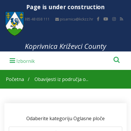
Page is under construction
+385 48 658 111
pisarnica@kckzz.hr
Koprivnica Križevci County
Početna
Obavijesti iz područja o...
Odaberite kategoriju Oglasne ploče