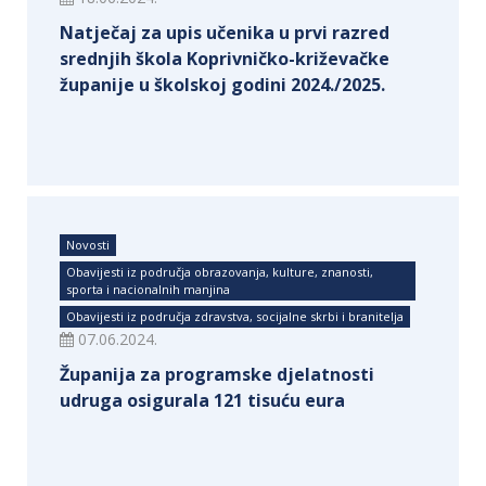
Natječaj za upis učenika u prvi razred
srednjih škola Koprivničko-križevačke
županije u školskoj godini 2024./2025.
Novosti
Obavijesti iz područja obrazovanja, kulture, znanosti,
sporta i nacionalnih manjina
Obavijesti iz područja zdravstva, socijalne skrbi i branitelja
07.06.2024.
Županija za programske djelatnosti
udruga osigurala 121 tisuću eura