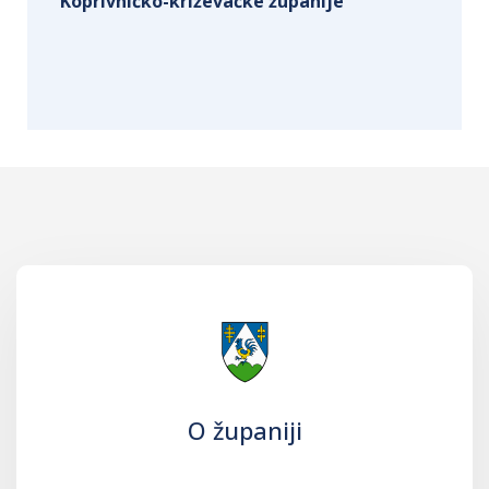
Koprivničko-križevačke županije
O županiji