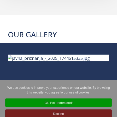
OUR GALLERY
We use cookies to improve your experience on our website. By browsing
PRIVACY POLICY
MAPA WEBA
this website, you agree to our use of cookies.
Ok, I've understood!
Copyright © 2026 Koprivničko - križevačka županija. All Rights
Decline
Reserved.