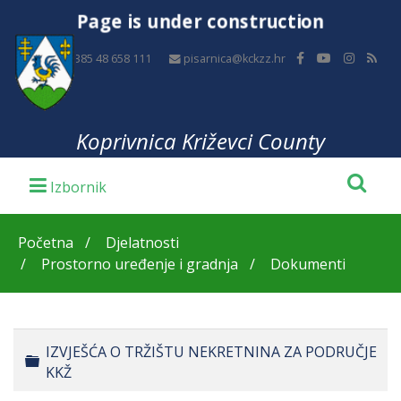
Page is under construction
+385 48 658 111
pisarnica@kckzz.hr
Koprivnica Križevci County
Početna
Djelatnosti
Prostorno uređenje i gradnja
Dokumenti
IZVJEŠĆA O TRŽIŠTU NEKRETNINA ZA PODRUČJE
Folder
KKŽ