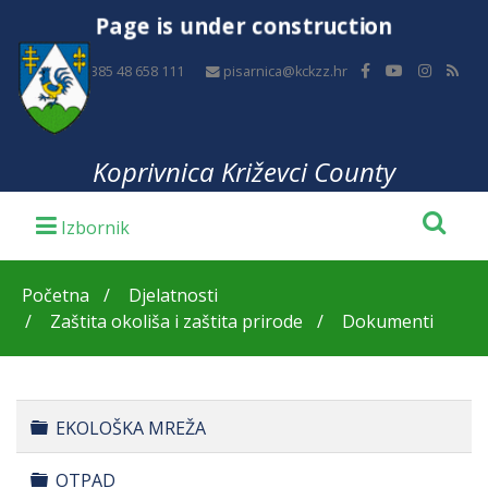
Page is under construction
+385 48 658 111
pisarnica@kckzz.hr
Koprivnica Križevci County
Početna
Djelatnosti
Zaštita okoliša i zaštita prirode
Dokumenti
Folder
EKOLOŠKA MREŽA
Folder
OTPAD