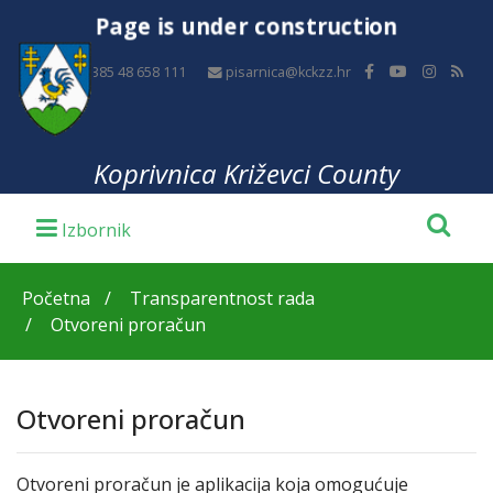
Page is under construction
+385 48 658 111
pisarnica@kckzz.hr
Koprivnica Križevci County
Početna
Transparentnost rada
Otvoreni proračun
Otvoreni proračun
Otvoreni proračun je aplikacija koja omogućuje