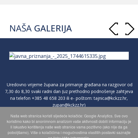
NAŠA
GALERIJA
Uredovno vrijeme župana za primanje građana na razgovor od
7,30 do 8,30 svaki radni dan (uz prethodno podnošenje zahtjeva
na telefon
+385 48 658 203
ili e- poštom:
tajnica@kckzz.hr
,
zupan@kckzz.hr
)
Naša web stranica koristi sljedeće kolačiće: Google Analytics. Sve ovo
koristimo kako bi anonimnom analizom vaše aktivnosti dobili informaciju je
POLITIKA ZAŠTITE PRIVATNOSTI OSOBNIH PODATAKA
li iskustvo korištenja naše web stranice vama pozitivno (ako nije da ga
poboljšamo). Više o kolačićima i mogućnostima vlastitih postavki saznajte
na linku Više informacija.