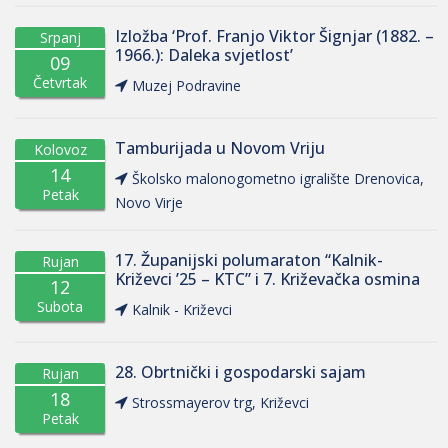
Izložba ‘Prof. Franjo Viktor Šignjar (1882. –
Srpanj
1966.): Daleka svjetlost’
09
Četvrtak
Muzej Podravine
Tamburijada u Novom Vriju
Kolovoz
14
Školsko malonogometno igralište Drenovica,
Petak
Novo Virje
17. Županijski polumaraton “Kalnik-
Rujan
Križevci ’25 – KTC” i 7. Križevačka osmina
12
Subota
Kalnik - Križevci
28. Obrtnički i gospodarski sajam
Rujan
18
Strossmayerov trg, Križevci
Petak