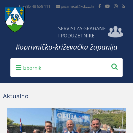
+385 48 658 111
pisarnica@kckzz.hr
SERVISI ZA GRAĐANE
I PODUZETNIKE
Koprivničko-križevačka županija
Aktualno