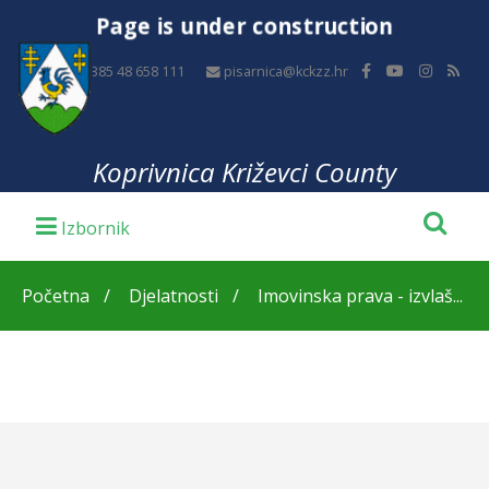
Page is under construction
+385 48 658 111
pisarnica@kckzz.hr
Koprivnica Križevci County
Početna
Djelatnosti
Imovinska prava - izvlaš...