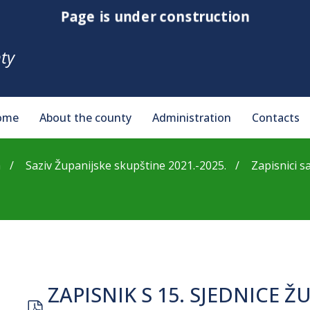
Page is under construction
ty
ome
About the county
Administration
Contacts
a
Saziv Županijske skupštine 2021.-2025.
Zapisnici s
ZAPISNIK S 15. SJEDNICE 
pdf