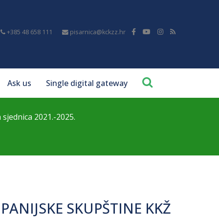
+385 48 658 111
pisarnica@kckzz.hr
Ask us
Single digital gateway
a sjednica 2021.-2025.
ŽUPANIJSKE SKUPŠTINE KKŽ