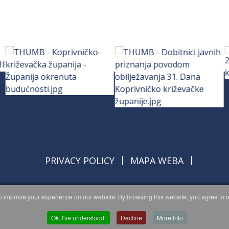
PRIVACY POLICY
MAPA WEBA
 improve your experience on our website. By browsing this website, you agree to o
opyright © 2026 Koprivničko - križevačka županija. All Rights Reserve
© 2018 Your Company. Designed By
JoomShaper
Ok, I've understood!
Decline
More Info