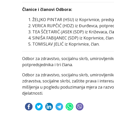
Članice i članovi Odbora:
ŽELJKO PINTAR (HSU) iz Koprivnice, predsj
VERICA RUPČIĆ (HDZ) iz Đurđevca, potpred
TEA ŠČETARIĆ-JASEK (SDP) iz Križevaca, čl
SINIŠA FABIJANEC (SDP) iz Koprivnice, član
TOMISLAV JELIĆ iz Koprivnice, član.
Odbor za zdravstvo, socijalnu skrb, umirovljenike
potpredsjednika i tri člana.
Odbor za zdravstvo, socijalnu skrb, umirovljenike
zdravstva, socijalne skrbi, zaštite prava i intere
mišljenja u pogledu poduzimanja mjera za razvoj
djelatnosti.