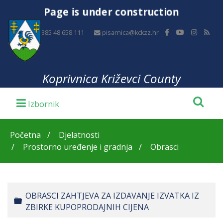
Page is under construction
+385 48 658 111
pisarnica@kckzz.hr
Koprivnica Križevci County
Početna
Djelatnosti
Prostorno uređenje i gradnja
Obrasci
OBRASCI ZAHTJEVA ZA IZDAVANJE IZVATKA IZ
Folder
ZBIRKE KUPOPRODAJNIH CIJENA