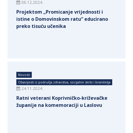
06.12.2024.
Projektom „Promicanje vrijednosti i
istine o Domovinskom ratu“ educirano
preko tisuću učenika
Novosti
Obavijesti iz područja zdravstva, socijalne skrbi i branitelja
24.11.2024.
Ratni veterani Koprivničko-križevačke
županije na komemoraciji u Laslovu