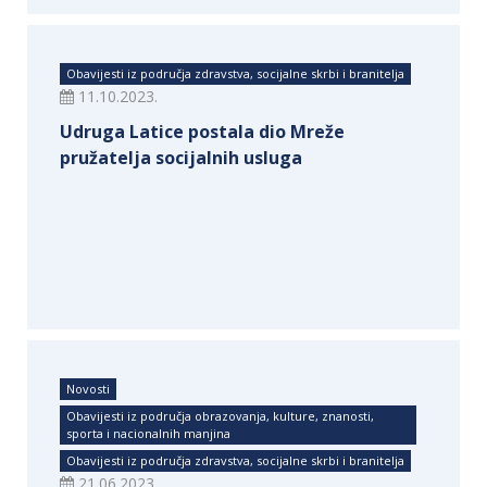
Obavijesti iz područja zdravstva, socijalne skrbi i branitelja
11.10.2023.
Udruga Latice postala dio Mreže
pružatelja socijalnih usluga
Novosti
Obavijesti iz područja obrazovanja, kulture, znanosti,
sporta i nacionalnih manjina
Obavijesti iz područja zdravstva, socijalne skrbi i branitelja
21.06.2023.