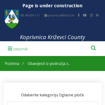
Page is under construction
+385 48 658 111
pisarnica@kckzz.hr
Koprivnica Križevci County
Početna
Obavijesti iz područja z...
Odaberite kategoriju Oglasne ploče