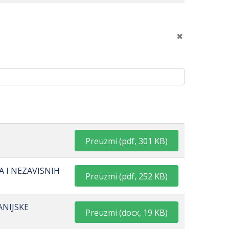
Preuzmi
(
pdf,
301 KB
)
A I NEZAVISNIH
Preuzmi
(
pdf,
252 KB
)
ANIJSKE
Preuzmi
(
docx,
19 KB
)