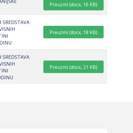
ANIJSKE
Preuzmi
(
docx,
16 KB
)
IH SREDSTAVA
VISNIH
Preuzmi
(
docx,
18 KB
)
TINI
ODINU
IH SREDSTAVA
VISNIH
Preuzmi
(
docx,
21 KB
)
TINI
GODINU