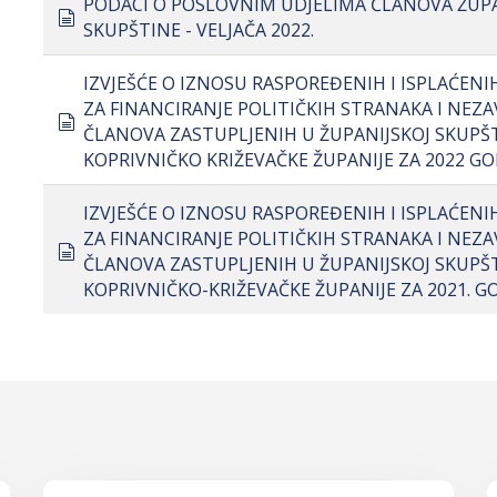
PODACI O POSLOVNIM UDJELIMA ČLANOVA ŽUP
document
SKUPŠTINE - VELJAČA 2022.
IZVJEŠĆE O IZNOSU RASPOREĐENIH I ISPLAĆEN
ZA FINANCIRANJE POLITIČKIH STRANAKA I NEZA
document
ČLANOVA ZASTUPLJENIH U ŽUPANIJSKOJ SKUPŠ
KOPRIVNIČKO KRIŽEVAČKE ŽUPANIJE ZA 2022 G
IZVJEŠĆE O IZNOSU RASPOREĐENIH I ISPLAĆEN
ZA FINANCIRANJE POLITIČKIH STRANAKA I NEZA
document
ČLANOVA ZASTUPLJENIH U ŽUPANIJSKOJ SKUPŠ
KOPRIVNIČKO-KRIŽEVAČKE ŽUPANIJE ZA 2021. 