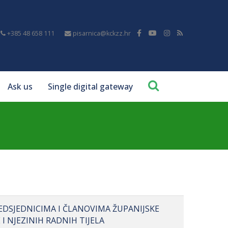
+385 48 658 111
pisarnica@kckzz.hr
Ask us
Single digital gateway
DSJEDNICIMA I ČLANOVIMA ŽUPANIJSKE
I NJEZINIH RADNIH TIJELA