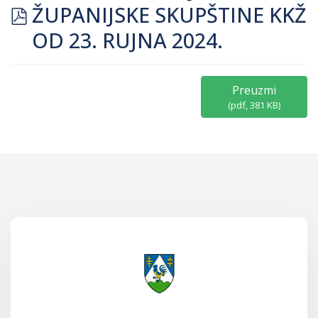
pdf
ŽUPANIJSKE SKUPŠTINE KKŽ
OD 23. RUJNA 2024.
Preuzmi
(
pdf,
381 KB
)