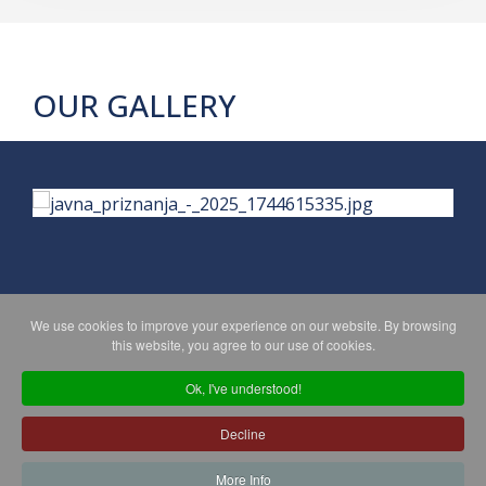
OUR GALLERY
We use cookies to improve your experience on our website. By browsing
PRIVACY POLICY
MAPA WEBA
this website, you agree to our use of cookies.
Ok, I've understood!
Copyright © 2026 Koprivničko - križevačka županija. All Rights
Decline
Reserved.
© 2018 Your Company. Designed By
JoomShaper
More Info