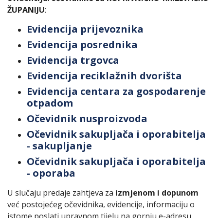
ŽUPANIJU
:
Evidencija prijevoznika
Evidencija posrednika
Evidencija trgovca
Evidencija reciklažnih dvorišta
Evidencija centara za gospodarenje
otpadom
Očevidnik nusproizvoda
Očevidnik sakupljača i oporabitelja
- sakupljanje
Očevidnik sakupljača i oporabitelja
- oporaba
U slučaju predaje zahtjeva za
izmjenom i dopunom
već postojećeg očevidnika, evidencije, informaciju o
istome poslati upravnom tijelu na gornju e-adresu