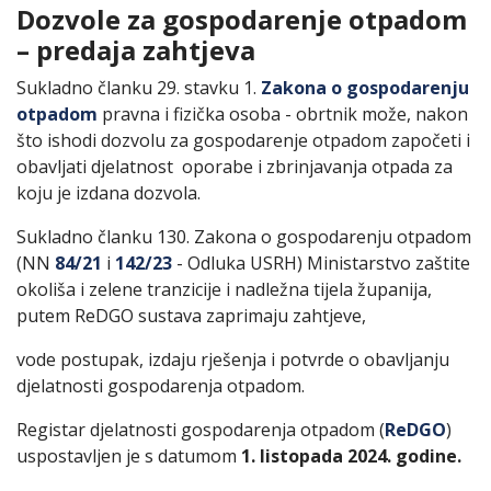
Dozvole za gospodarenje otpadom
– predaja zahtjeva
Sukladno članku 29. stavku 1.
Zakona o gospodarenju
otpadom
pravna i fizička osoba - obrtnik može, nakon
što ishodi dozvolu za gospodarenje otpadom započeti i
obavljati djelatnost oporabe i zbrinjavanja otpada za
koju je izdana dozvola.
Sukladno članku 130. Zakona o gospodarenju otpadom
(NN
84/21
i
142/23
- Odluka USRH) Ministarstvo zaštite
okoliša i zelene tranzicije i nadležna tijela županija,
putem ReDGO sustava zaprimaju zahtjeve,
vode postupak, izdaju rješenja i potvrde o obavljanju
djelatnosti gospodarenja otpadom.
Registar djelatnosti gospodarenja otpadom (
ReDGO
)
uspostavljen je s datumom
1. listopada 2024. godine.