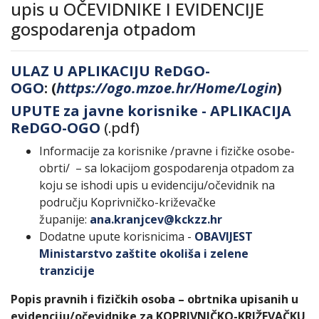
upis u OČEVIDNIKE I EVIDENCIJE
gospodarenja otpadom
ULAZ U APLIKACIJU ReDGO-
OGO
: (
https://ogo.mzoe.hr/Home/Login
)
UPUTE za javne korisnike - APLIKACIJA
ReDGO-OGO
(.pdf)
Informacije za korisnike /pravne i fizičke osobe-
obrti/ – sa lokacijom gospodarenja otpadom za
koju se ishodi upis u evidenciju/očevidnik na
području Koprivničko-križevačke
županije:
ana.kranjcev@kckzz.hr
Dodatne upute korisnicima -
OBAVIJEST
Ministarstvo zaštite okoliša i zelene
tranzicije
Popis pravnih i fizičkih osoba – obrtnika upisanih u
evidenciju/očevidnike za KOPRIVNIČKO-KRIŽEVAČKU