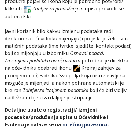
produžiti pojavi se ikona koju je potrebno potvrditi/
kliknuti.
Zahtjev za produženjem
upisa provodi se
automatski.
Javni korisnik bilo kakvu izmjenu podataka radi
direktno na očevidniku mijenjajući polje koje želi osim
matičnih podataka (ime tvrtke, sjedište, kontakt podaci)
koji se mijenjaju u izborniku
Osnovni podaci
.
Za izmjenu podataka na očevidniku
potrebno je direktno
na očevidniku odabrati ikonu
Kreiraj zahtjev za
promjenom očevidnika. Sva polja koja nisu zasivljena
moguće je mijenjati, a nakon pohrane automatski je
kreiran
Zahtjev za izmjenom podataka
koji će biti vidljiv
nadležnom tijelu za daljnje postupanje.
Detaljne upute o registraciji/ izmjeni
podataka/produženju upisa u Očevidnike i
Evidencije nalaze se na
mrežnoj poveznici
.