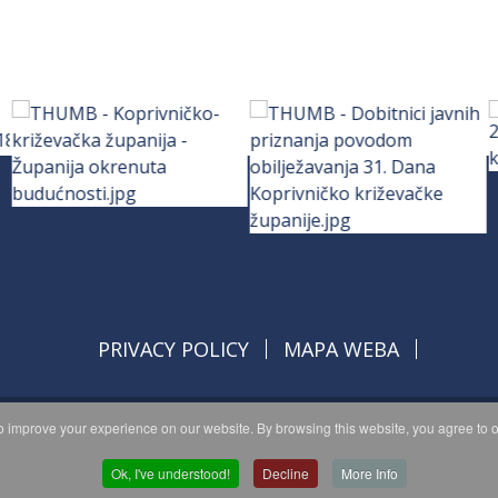
PRIVACY POLICY
MAPA WEBA
 improve your experience on our website. By browsing this website, you agree to o
opyright © 2026 Koprivničko - križevačka županija. All Rights Reserve
© 2018 Your Company. Designed By
JoomShaper
Ok, I've understood!
Decline
More Info