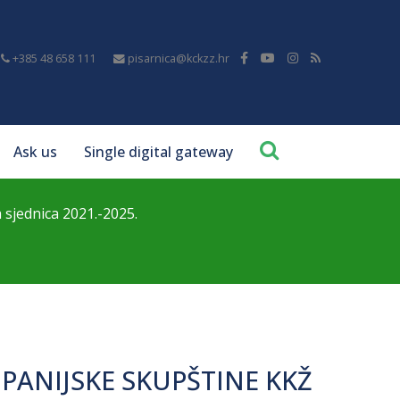
+385 48 658 111
pisarnica@kckzz.hr
Ask us
Single digital gateway
a sjednica 2021.-2025.
ŽUPANIJSKE SKUPŠTINE KKŽ