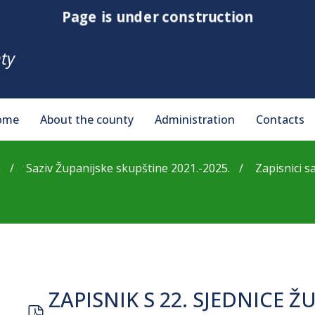
Page is under construction
ty
ome
About the county
Administration
Contacts
a
Saziv Županijske skupštine 2021.-2025.
Zapisnici s
ZAPISNIK S 22. SJEDNICE 
pdf