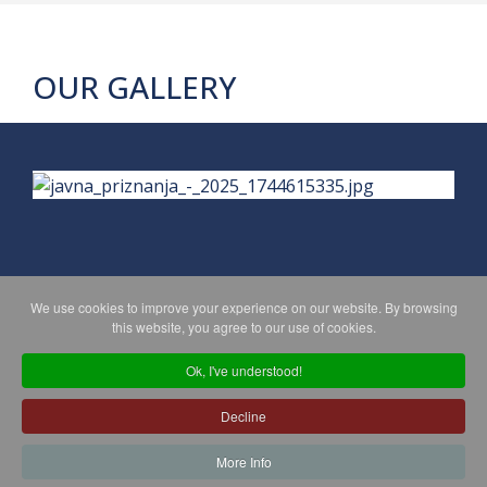
OUR GALLERY
We use cookies to improve your experience on our website. By browsing
PRIVACY POLICY
MAPA WEBA
this website, you agree to our use of cookies.
Ok, I've understood!
Copyright © 2026 Koprivničko - križevačka županija. All Rights
Decline
Reserved.
© 2018 Your Company. Designed By
JoomShaper
More Info