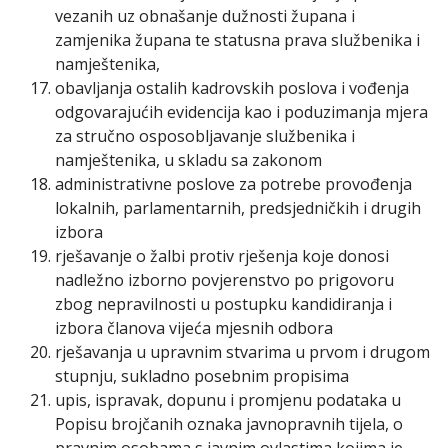
vezanih uz obnašanje dužnosti župana i
zamjenika župana te statusna prava službenika i
namještenika,
obavljanja ostalih kadrovskih poslova i vođenja
odgovarajućih evidencija kao i poduzimanja mjera
za stručno osposobljavanje službenika i
namještenika, u skladu sa zakonom
administrativne poslove za potrebe provođenja
lokalnih, parlamentarnih, predsjedničkih i drugih
izbora
rješavanje o žalbi protiv rješenja koje donosi
nadležno izborno povjerenstvo po prigovoru
zbog nepravilnosti u postupku kandidiranja i
izbora članova vijeća mjesnih odbora
rješavanja u upravnim stvarima u prvom i drugom
stupnju, sukladno posebnim propisima
upis, ispravak, dopunu i promjenu podataka u
Popisu brojčanih oznaka javnopravnih tijela, o
pravnim osobama s javnim ovlastima kojima je