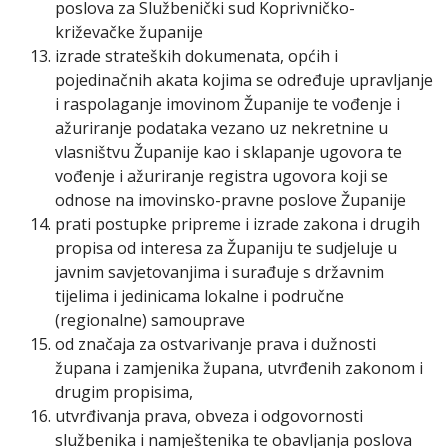
poslova za Službenički sud Koprivničko-
križevačke županije
izrade strateških dokumenata, općih i
pojedinačnih akata kojima se određuje upravljanje
i raspolaganje imovinom Županije te vođenje i
ažuriranje podataka vezano uz nekretnine u
vlasništvu Županije kao i sklapanje ugovora te
vođenje i ažuriranje registra ugovora koji se
odnose na imovinsko-pravne poslove Županije
prati postupke pripreme i izrade zakona i drugih
propisa od interesa za Županiju te sudjeluje u
javnim savjetovanjima i surađuje s državnim
tijelima i jedinicama lokalne i područne
(regionalne) samouprave
od značaja za ostvarivanje prava i dužnosti
župana i zamjenika župana, utvrđenih zakonom i
drugim propisima,
utvrđivanja prava, obveza i odgovornosti
službenika i namještenika te obavljanja poslova