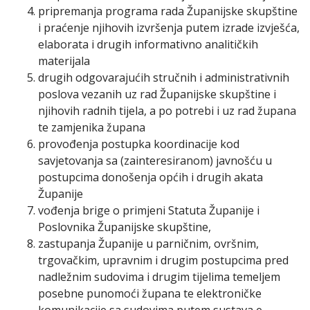
pripremanja programa rada Županijske skupštine
i praćenje njihovih izvršenja putem izrade izvješća,
elaborata i drugih informativno analitičkih
materijala
drugih odgovarajućih stručnih i administrativnih
poslova vezanih uz rad Županijske skupštine i
njihovih radnih tijela, a po potrebi i uz rad župana
te zamjenika župana
provođenja postupka koordinacije kod
savjetovanja sa (zainteresiranom) javnošću u
postupcima donošenja općih i drugih akata
Županije
vođenja brige o primjeni Statuta Županije i
Poslovnika Županijske skupštine,
zastupanja Županije u parničnim, ovršnim,
trgovačkim, upravnim i drugim postupcima pred
nadležnim sudovima i drugim tijelima temeljem
posebne punomoći župana te elektroničke
komunikacije sa sudovima putem sustava e-