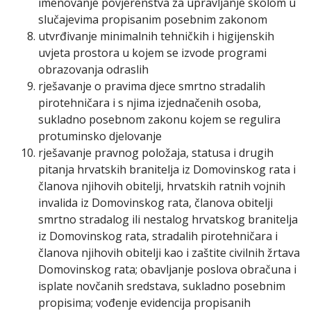
imenovanje povjerenstva za upravljanje školom u
slučajevima propisanim posebnim zakonom
utvrđivanje minimalnih tehničkih i higijenskih
uvjeta prostora u kojem se izvode programi
obrazovanja odraslih
rješavanje o pravima djece smrtno stradalih
pirotehničara i s njima izjednačenih osoba,
sukladno posebnom zakonu kojem se regulira
protuminsko djelovanje
rješavanje pravnog položaja, statusa i drugih
pitanja hrvatskih branitelja iz Domovinskog rata i
članova njihovih obitelji, hrvatskih ratnih vojnih
invalida iz Domovinskog rata, članova obitelji
smrtno stradalog ili nestalog hrvatskog branitelja
iz Domovinskog rata, stradalih pirotehničara i
članova njihovih obitelji kao i zaštite civilnih žrtava
Domovinskog rata; obavljanje poslova obračuna i
isplate novčanih sredstava, sukladno posebnim
propisima; vođenje evidencija propisanih