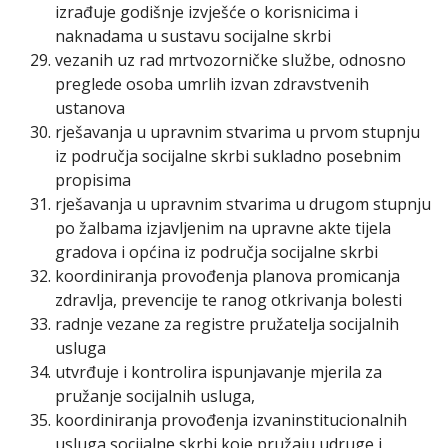
izrađuje godišnje izvješće o korisnicima i
naknadama u sustavu socijalne skrbi
vezanih uz rad mrtvozorničke službe, odnosno
preglede osoba umrlih izvan zdravstvenih
ustanova
rješavanja u upravnim stvarima u prvom stupnju
iz područja socijalne skrbi sukladno posebnim
propisima
rješavanja u upravnim stvarima u drugom stupnju
po žalbama izjavljenim na upravne akte tijela
gradova i općina iz područja socijalne skrbi
koordiniranja provođenja planova promicanja
zdravlja, prevencije te ranog otkrivanja bolesti
radnje vezane za registre pružatelja socijalnih
usluga
utvrđuje i kontrolira ispunjavanje mjerila za
pružanje socijalnih usluga,
koordiniranja provođenja izvaninstitucionalnih
usluga socijalne skrbi koje pružaju udruge i