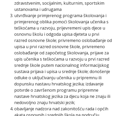
zdravstvenim, socijalnim, kulturnim, sportskim
ustanovama i udrugama
utvrđivanje primjerenog programa školovanja i
primjerenog oblika pomoći školovanja učenika s
teškoćama u razvoju, prijevremeni upis djece u
osnovnu školu i odgoda upisa djeteta u prvi
razred osnovne škole; privremeno oslobađanje od
upisa u prvi razred osnovne škole, privremeno
oslobađanje od započetog školovanja, prijave za
upis učenika s teškoćama u razvoju u prvi razred
srednje škole putem nacionalnog informacijskog
sustava prijava i upisa u srednje škole; donošenje
odluke o uključivanju učenika u pripremnu ili
dopunsku nastavu hrvatskog jezika; izdavanje
potvrde o završenom programu pripremne
nastave hrvatskog jezika za djecu koja ne znaju ili
nedovoljno znaju hrvatski jezik;
obavljanje nadzora nad zakonitošću rada i općih
akata osnovnih i srednjih škola na području