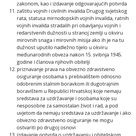
zakonom, kao i izdavanje odgovarajućih potvrda
zaštitu vojnih i civilnih invalida Drugog svjetskog
rata, statusa mirnodopskih vojnih invalida, ratnih
vojnih invalida stradalih pri obavljanju vojnih i
redarstvenih dužnosti u stranoj zemlji u okviru
mirovnih snaga i mirovnih misija ako ih je na tu
dužnost uputilo nadležno tijelo u okviru
međunarodnih obveza nakon 15. svibnja 1945.
godine i članova njihovih obitelji
priznavanje prava na obvezno zdravstveno
osiguranje osobama s prebivalištem odnosno
odobrenim stalnim boravkom ili dugotrajnim
boravištem u Republici Hrvatskoj koje nemaju
sredstava za uzdržavanje i osobama koje su
nesposobne za samostalan život i rad, a pod
uvjetom da nemaju sredstava za uzdržavanje i ako
obvezno zdravstveno osiguranje ne mogu
ostvariti po drugoj osnovi
izdavanje potvrda o uzdržavanju i obiteljskom