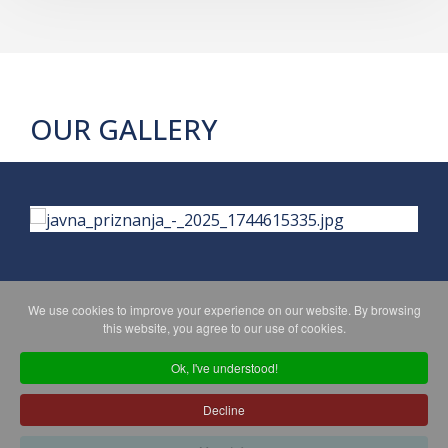
OUR GALLERY
We use cookies to improve your experience on our website. By browsing
this website, you agree to our use of cookies.
PRIVACY POLICY
MAPA WEBA
Ok, I've understood!
Decline
Copyright © 2026 Koprivničko - križevačka županija. All Rights
Reserved.