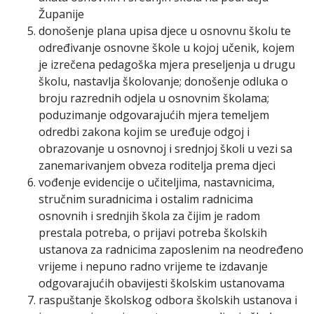
Županije
donošenje plana upisa djece u osnovnu školu te
određivanje osnovne škole u kojoj učenik, kojem
je izrečena pedagoška mjera preseljenja u drugu
školu, nastavlja školovanje; donošenje odluka o
broju razrednih odjela u osnovnim školama;
poduzimanje odgovarajućih mjera temeljem
odredbi zakona kojim se uređuje odgoj i
obrazovanje u osnovnoj i srednjoj školi u vezi sa
zanemarivanjem obveza roditelja prema djeci
vođenje evidencije o učiteljima, nastavnicima,
stručnim suradnicima i ostalim radnicima
osnovnih i srednjih škola za čijim je radom
prestala potreba, o prijavi potreba školskih
ustanova za radnicima zaposlenim na neodređeno
vrijeme i nepuno radno vrijeme te izdavanje
odgovarajućih obavijesti školskim ustanovama
raspuštanje školskog odbora školskih ustanova i