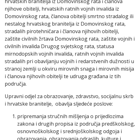
hrvatskih branitelja iz Domovinskog rata i članova
njihove obitelji, hrvatskih ratnih vojnih invalida iz
Domovinskog rata, članova obitelji smrtno stradalog ili
nestalog hrvatskog branitelja iz Domovinskog rata,
stradalih pirotehničara i članova njihovih obitelji,
zaštite civilnih žrtava Domovinskog rata, zaštite vojnih i
civilnih invalida Drugog svjetskog rata, statusa
mirnodopskih vojnih invalida, ratnih vojnih invalida
stradalih pri obavljanju vojnih i redarstvenih dužnosti u
stranoj zemlji u okviru mirovnih snaga i mirovnih misija
i članova njihovih obitelji te udruga građana iz tih
područja.
Upravni odjel za obrazovanje, zdravstvo, socijalnu skrb
i hrvatske branitelje, obavlja sljedeće poslove:
pripremanja stručnih mišljenja o prijedlozima
zakona i drugih propisa iz područja predškolskog,
osnovnoškolskog i srednjoškolskog odgoja i
obrazovanja, obrazovanja odraslih, kulture i