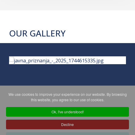
OUR GALLERY
We use cookies to improve your experience on our website. By browsing
PRIVACY POLICY
MAPA WEBA
this website, you agree to our use of cookies.
Ok, I've understood!
Copyright © 2026 Koprivničko - križevačka županija. All Rights
Decline
Reserved.
© 2018 Your Company. Designed By
JoomShaper