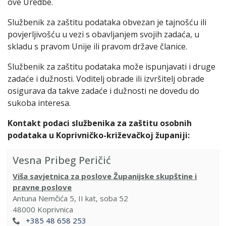
ove Uredbe.
Službenik za zaštitu podataka obvezan je tajnošću ili
povjerljivošću u vezi s obavljanjem svojih zadaća, u
skladu s pravom Unije ili pravom države članice.
Službenik za zaštitu podataka može ispunjavati i druge
zadaće i dužnosti. Voditelj obrade ili izvršitelj obrade
osigurava da takve zadaće i dužnosti ne dovedu do
sukoba interesa.
Kontakt podaci službenika za zaštitu osobnih
podataka u Koprivničko-križevačkoj županiji:
Vesna Pribeg Peričić
Viša savjetnica za poslove Županijske skupštine i
pravne poslove
Antuna Nemčića 5, II kat, soba 52
48000
Koprivnica
+385 48 658 253