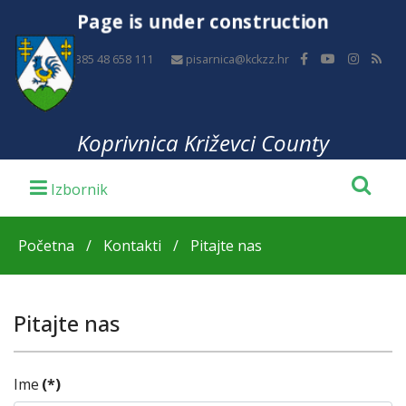
Page is under construction
+385 48 658 111
pisarnica@kckzz.hr
Koprivnica Križevci County
Početna
Kontakti
Pitajte nas
Pitajte nas
Ime
(*)