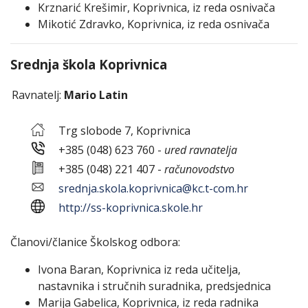
Krznarić Krešimir, Koprivnica, iz reda osnivača
Mikotić Zdravko, Koprivnica, iz reda osnivača
Srednja škola Koprivnica
Ravnatelj:
Mario Latin
Trg slobode 7, Koprivnica
+385 (048) 623 760 -
ured ravnatelja
+385 (048) 221 407 -
računovodstvo
srednja.skola.koprivnica@kc.t-com.hr
http://ss-koprivnica.skole.hr
Članovi/članice Školskog odbora:
Ivona Baran, Koprivnica iz reda učitelja,
nastavnika i stručnih suradnika, predsjednica
Marija Gabelica, Koprivnica, iz reda radnika