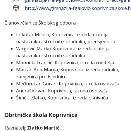
gimnazija-fran-galovic@kc.t-com.hr
;
ured@gimna
http://www.gimnazija-fgalovic-koprivnica.skole.h
Članovi/članice Školskog odbora:
Lokotar Mišela, Koprivnica, iz reda učitelja,
nastavnika i stručnih suradnika, predsjednica
Vargović Marko Koprivnica, iz reda učitelja,
nastavnika i stručnih suradnika
Manuela Frančić, Koprivnica, iz reda roditelja
Martan Ana-Marija, Koprivnica, iz reda radnika,
zamjenica predsjednice
Međurečan Goran, Koprivnica, iz reda osnivača
Andrašić Ivan, Koprivnica, iz reda osnivača
Šimčić Zlatko, Koprivnica, iz reda osnivača
Obrtnička škola Koprivnica
Ravnatelj:
Zlatko Martić