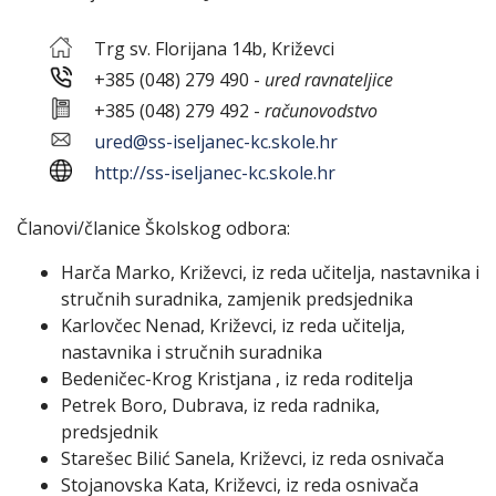
Trg sv. Florijana 14b, Križevci
+385 (048) 279 490 -
ured ravnateljice
+385 (048) 279 492 -
računovodstvo
ured@ss-iseljanec-kc.skole.hr
http://ss-iseljanec-kc.skole.hr
Članovi/članice Školskog odbora:
Harča Marko, Križevci, iz reda učitelja, nastavnika i
stručnih suradnika, zamjenik predsjednika
Karlovčec Nenad, Križevci, iz reda učitelja,
nastavnika i stručnih suradnika
Bedeničec-Krog Kristjana , iz reda roditelja
Petrek Boro, Dubrava, iz reda radnika,
predsjednik
Starešec Bilić Sanela, Križevci, iz reda osnivača
Stojanovska Kata, Križevci, iz reda osnivača