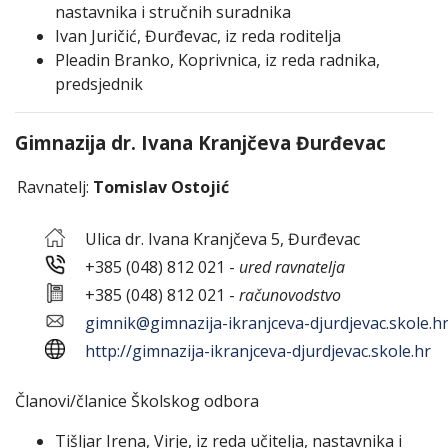
nastavnika i stručnih suradnika
Ivan Juričić, Đurđevac, iz reda roditelja
Pleadin Branko, Koprivnica, iz reda radnika,
predsjednik
Gimnazija dr. Ivana Kranjčeva Đurđevac
Ravnatelj:
Tomislav Ostojić
Ulica dr. Ivana Kranjčeva 5, Đurđevac
+385 (048) 812 021 -
ured ravnatelja
+385 (048) 812 021 -
računovodstvo
gimnik@gimnazija-ikranjceva-djurdjevac.skole.h
http://gimnazija-ikranjceva-djurdjevac.skole.hr
Članovi/članice Školskog odbora
Tišljar Irena, Virje, iz reda učitelja, nastavnika i