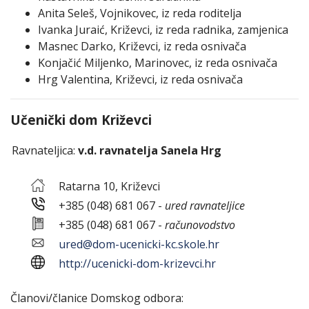
Anita Seleš, Vojnikovec, iz reda roditelja
Ivanka Juraić, Križevci, iz reda radnika, zamjenica
Masnec Darko, Križevci, iz reda osnivača
Konjačić Miljenko, Marinovec, iz reda osnivača
Hrg Valentina, Križevci, iz reda osnivača
Učenički dom Križevci
Ravnateljica:
v.d. ravnatelja Sanela Hrg
Ratarna 10, Križevci
+385 (048) 681 067 -
ured ravnateljice
+385 (048) 681 067 -
računovodstvo
ured@dom-ucenicki-kc.skole.hr
http://ucenicki-dom-krizevci.hr
Članovi/članice Domskog odbora: