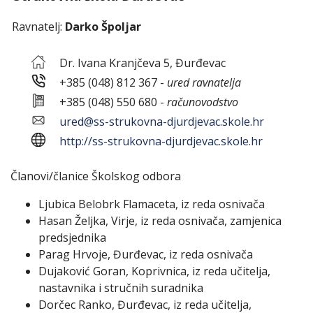
Ravnatelj:
Darko Špoljar
Dr. Ivana Kranjčeva 5, Đurđevac
+385 (048) 812 367 -
ured ravnatelja
+385 (048) 550 680 -
računovodstvo
ured@ss-strukovna-djurdjevac.skole.hr
http://ss-strukovna-djurdjevac.skole.hr
Članovi/članice Školskog odbora
Ljubica Belobrk Flamaceta, iz reda osnivača
Hasan Željka, Virje, iz reda osnivača, zamjenica
predsjednika
Parag Hrvoje, Đurđevac, iz reda osnivača
Dujaković Goran, Koprivnica, iz reda učitelja,
nastavnika i stručnih suradnika
Dorčec Ranko, Đurđevac, iz reda učitelja,