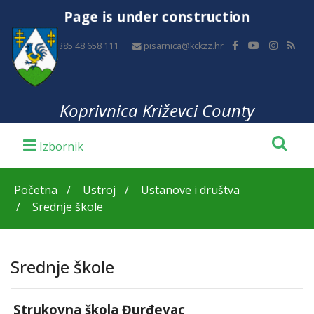
Page is under construction
+385 48 658 111
pisarnica@kckzz.hr
Koprivnica Križevci County
Početna
Ustroj
Ustanove i društva
Srednje škole
Srednje škole
Strukovna škola Đurđevac