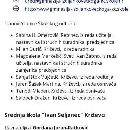
ured@gimnazija-izdijankoveckoga-kc.skole.hr
http://www.gimnazija-izdijankoveckoga-kc.skole.
Članovi/članice Školskog odbora:
Sabina H. Omerović, Repinec, iz reda učitelja,
nastavnika i stručnih suradnika, predsjednica
Milan Đurić, Križevci, iz reda radnika
Magdalena Markešić, Sveti Ivan Žabno, iz reda
učitelja, nastavnika i stručnih suradnika,
zamjenica predsjednice
Sanja Ištok Vujčetić, Križevci, iz reda roditelja
Jeren Šašek Martina, Križevci, iz reda osnivača
Tenodi Mladen, Križevci, iz reda osnivača
Salopek Dražen, Križevci, iz reda osnivača
Srednja škola "Ivan Seljanec" Križevci
Ravnateljica:
Gordana Juran-Ratković