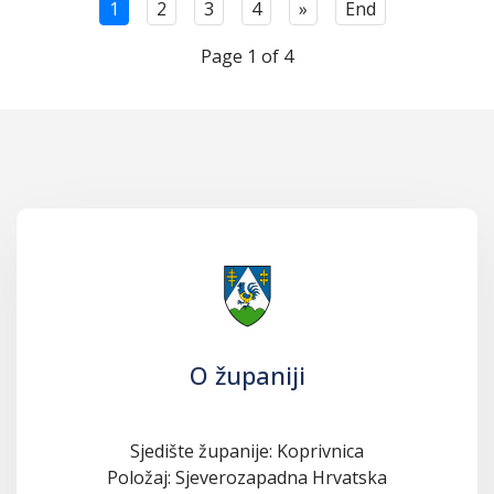
1
2
3
4
»
End
Page 1 of 4
O županiji
Sjedište županije: Koprivnica
Položaj: Sjeverozapadna Hrvatska