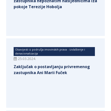
zastupnika nepoznatim nasljednicima iza
pokoje Terezije Hobolja
Obavijesti iz područja imovinskih prava - izvlaštenje i
denacionalizacija
25.03.2024.
Zaključak o postavljanju privremenog
zastupnika Ani Marii Fuček