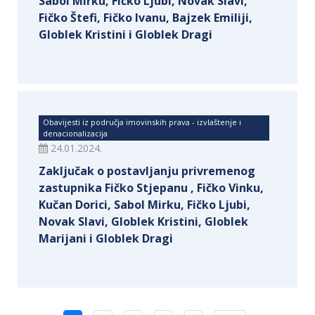
Sabol Mirku, Fičko Ljubi, Novak Slavi,
Fičko Štefi, Fičko Ivanu, Bajzek Emiliji,
Globlek Kristini i Globlek Dragi
Obavijesti iz područja imovinskih prava - izvlaštenje i
denacionalizacija
24.01.2024.
Zaključak o postavljanju privremenog
zastupnika Fičko Stjepanu , Fičko Vinku,
Kučan Dorici, Sabol Mirku, Fičko Ljubi,
Novak Slavi, Globlek Kristini, Globlek
Marijani i Globlek Dragi