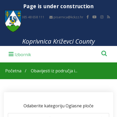
Page is under construction
+385 48 658 111
pisarnica@kckzz.hr
Koprivnica Križevci County
Početna
Obavijesti iz područja i...
Odaberite kategoriju Oglasne ploče