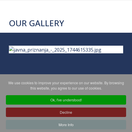
OUR GALLERY
We use cookies to improve your experience on our website. By browsing
PRIVACY POLICY
MAPA WEBA
this website, you agree to our use of cookies.
Ok, I've understood!
Copyright © 2026 Koprivničko - križevačka županija. All Rights
Decline
Reserved.
© 2018 Your Company. Designed By
JoomShaper
More Info