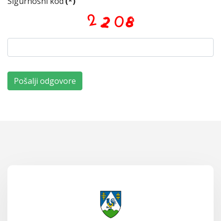
Sigurnosni kod
(*)
Pošalji odgovore