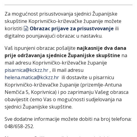
Za mogućnost prisustvovanja sjednici Županijske
skupštine Koprivničko-križevačke županije možete
document
koristiti
Obrazac prijave za prisustvovanje
ili
digitalno pounjavajući obrazac u nastavku.
Vaš ispunjeni obrazac pošaljite
najkasnije dva dana
prije održavanja sjednice
Županijske skupštine
na
mail adresu Koprivničko-križevačke županije
pisarnica@kckzz.hr
, ili mail adresu
helena.matica@kckzz.hr
ili dostavite u pisarnicu
Koprivničko-križevačke županije (prizemlje-Antuna
Nemčića 5, Koprivnica) i po zaprimanju Vašeg obrasca
obavijestit ćemo Vas o mogućnosti sudjelovanja na
sjednici Županijske skupštine.
Sve dodatne informacije možete dobiti na broj telefona:
048/658-252.