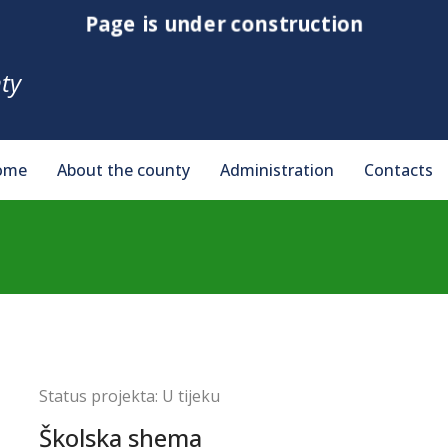
Page is under construction
ty
ome
About the county
Administration
Contacts
Status projekta:
U tijeku
Školska shema