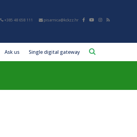
+385 48 658 111
pisarnica@kckzz.hr
Ask us
Single digital gateway