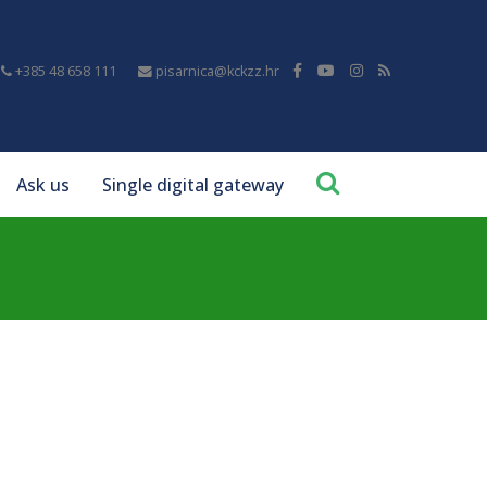
+385 48 658 111
pisarnica@kckzz.hr
Ask us
Single digital gateway