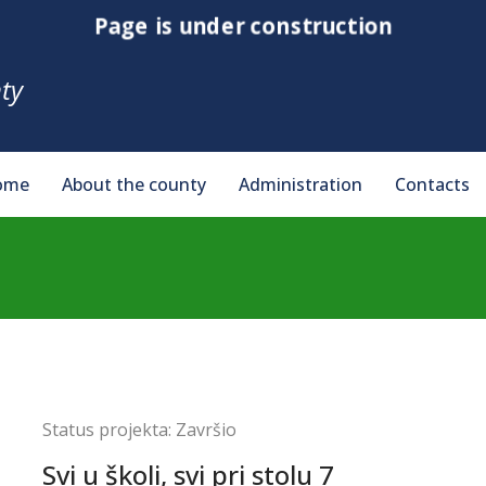
Page is under construction
ty
ome
About the county
Administration
Contacts
Status projekta:
Završio
Svi u školi, svi pri stolu 7