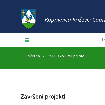
Koprivnica Križevci Coun
H
Početna
Svi u školi, svi pri sto...
Završeni projekti