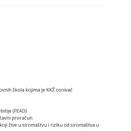
vnih škola kojima je KKŽ osnivač
bitije (FEAD)
ržavni proračun
oji žive u siromaštvu i riziku od siromaštva u