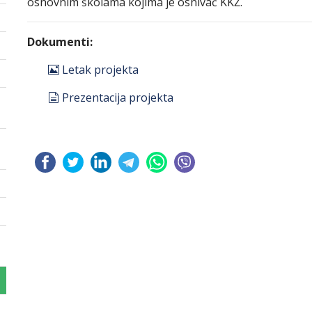
osnovnim školama kojima je osnivač KKŽ.
Dokumenti:
image
Letak projekta
document
Prezentacija projekta