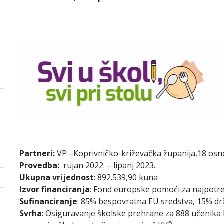
Partneri:
VP –Koprivničko-križevačka županija,18 osno
Provedba:
rujan 2022. – lipanj 2023.
Ukupna vrijednost
: 892.539,90 kuna
Izvor financiranja
: Fond europske pomoći za najpotre
Sufinanciranje
: 85% bespovratna EU sredstva, 15% d
Svrha
: Osiguravanje školske prehrane za 888 učenika k