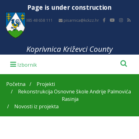
Page is under construction
+385 48 658 111
pisarnica@kckzz.hr
Koprivnica Križevci County
Početna
Projekti
Rekonstrukcija Osnovne škole Andrije Palmovića
Rasinja
Novosti iz projekta