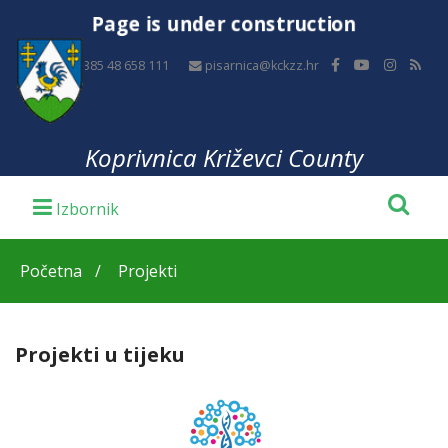
Page is under construction
+385 48 658 111
pisarnica@kckzz.hr
Koprivnica Križevci County
Početna
Projekti
Projekti u tijeku