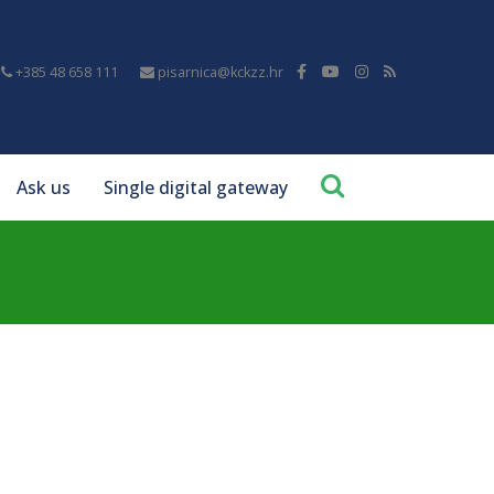
+385 48 658 111
pisarnica@kckzz.hr
Ask us
Single digital gateway