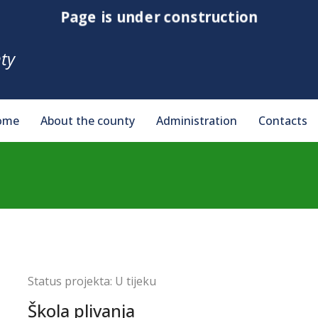
Page is under construction
ty
ome
About the county
Administration
Contacts
Status projekta:
U tijeku
Škola plivanja