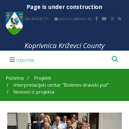
Page is under construction
+385 48 658 111
pisarnica@kckzz.hr
Koprivnica Križevci County
Početna
Projekti
Interpretacijski centar “Bolenov dravski put”
Novosti iz projekta