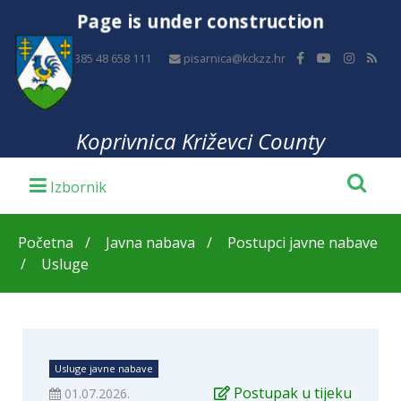
Page is under construction
+385 48 658 111
pisarnica@kckzz.hr
Koprivnica Križevci County
Početna
Javna nabava
Postupci javne nabave
Usluge
Usluge javne nabave
Postupak u tijeku
01.07.2026.