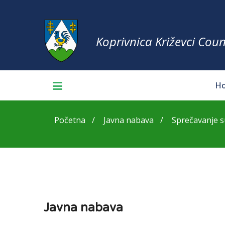
Koprivnica Križevci Coun
H
Početna
Javna nabava
Sprečavanje su
Javna nabava