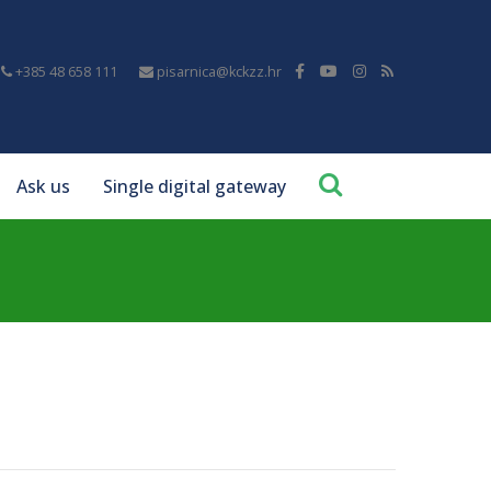
+385 48 658 111
pisarnica@kckzz.hr
Ask us
Single digital gateway