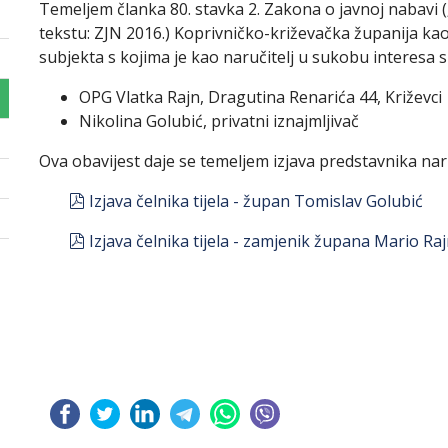
Temeljem članka 80. stavka 2. Zakona o javnoj nabavi 
tekstu: ZJN 2016.) Koprivničko-križevačka županija kao
subjekta s kojima je kao naručitelj u sukobu interesa 
OPG Vlatka Rajn, Dragutina Renarića 44, Križevci
Nikolina Golubić, privatni iznajmljivač
Ova obavijest daje se temeljem izjava predstavnika naruč
pdf
Izjava čelnika tijela - župan Tomislav Golubić
pdf
Izjava čelnika tijela - zamjenik župana Mario Ra