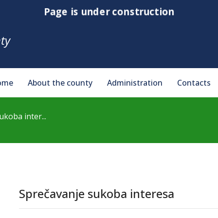
Page is under construction
ty
ome
About the county
Administration
Contacts
koba inter...
Sprečavanje sukoba interesa