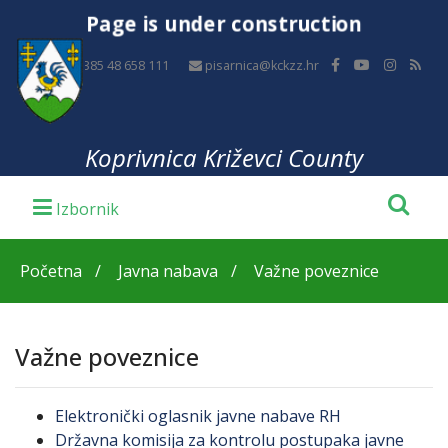
Page is under construction
+385 48 658 111
pisarnica@kckzz.hr
Koprivnica Križevci County
Početna
Javna nabava
Važne poveznice
Važne poveznice
Elektronički oglasnik javne nabave RH
Državna komisija za kontrolu postupaka javne