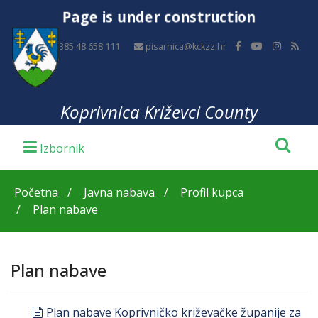
Page is under construction
+385 48 658 111
pisarnica@kckzz.hr
Koprivnica Križevci County
Početna
Javna nabava
Profil kupca
Plan nabave
Plan nabave
document
Plan nabave Koprivničko križevačke županije za