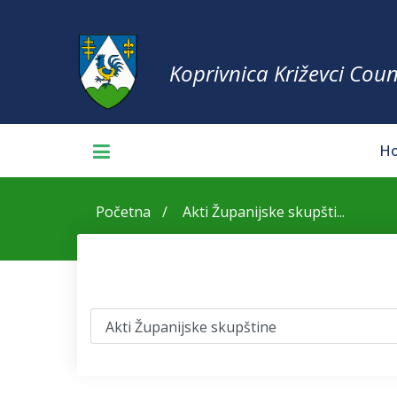
Koprivnica Križevci Coun
H
Početna
Akti Županijske skupšti...