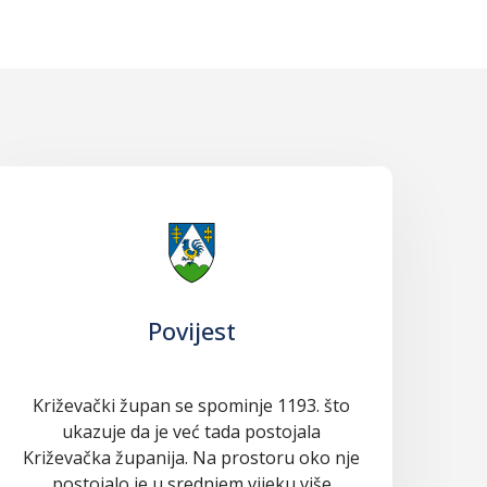
Povijest
Križevački župan se spominje 1193. što
ukazuje da je već tada postojala
Križevačka županija. Na prostoru oko nje
postojalo je u srednjem vijeku više