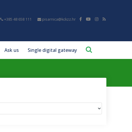
+385 48 658 111
pisarnica@kckzz.hr
Ask us
Single digital gateway