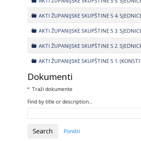
AKTI ŽUPANIJSKE SKUPŠTINE S 5. SJEDNIC
Folder
AKTI ŽUPANIJSKE SKUPŠTINE S 4. SJEDNI
Folder
AKTI ŽUPANIJSKE SKUPŠTINE S 3. SJEDNICE
Folder
AKTI ŽUPANIJSKE SKUPŠTINE S 2. SJEDNIC
Folder
AKTI ŽUPANIJSKE SKUPŠTINE S 1. (KONSTIT
Dokumenti
Traži dokumente
Find by title or description…
Search
Poništi