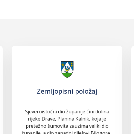
Zemljopisni položaj
Sjeveroistočni dio županije čini dolina
rijeke Drave, Planina Kalnik, koja je
pretežno šumovita zauzima veliki dio
županije, a dio zapadni dijelovi Bilogore...