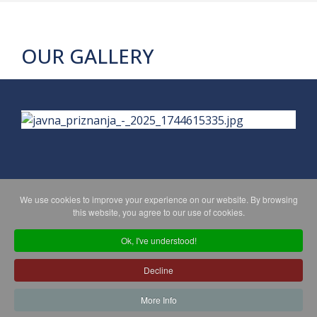
OUR GALLERY
We use cookies to improve your experience on our website. By browsing
PRIVACY POLICY
MAPA WEBA
this website, you agree to our use of cookies.
Ok, I've understood!
Copyright © 2026 Koprivničko - križevačka županija. All Rights
Decline
Reserved.
© 2018 Your Company. Designed By
JoomShaper
More Info