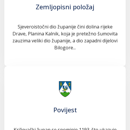
Zemljopisni položaj
Sjeveroistočni dio županije čini dolina rijeke
Drave, Planina Kalnik, koja je pretežno šumovita
zauzima veliki dio županije, a dio zapadni dijelovi
Bilogore...
Povijest
Križevački župan se spominje 1193. što ukazuje