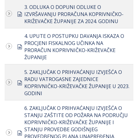
3. ODLUKA O DOPUNI ODLUKE O
document
IZVRŠAVANJU PRORAČUNA KOPRIVNIČKO-
KRIŽEVAČKE ŽUPANIJE ZA 2024. GODINU
4. UPUTE O POSTUPKU DAVANJA ISKAZA O
PROCJENI FISKALNOG UČINKA NA
document
PRORAČUN KOPRIVNIČKO-KRIŽEVAČKE
ŽUPANIJE
5. ZAKLJUČAK O PRIHVAĆANJU IZVJEŠĆA O
RADU VATROGASNE ZAJEDNICE
document
KOPRIVNIČKO-KRIŽEVAČKE ŽUPANIJE U 2023.
GODINI
6. ZAKLJUČAK O PRIHVAĆANJU IZVJEŠĆA O
STANJU ZAŠTITE OD POŽARA NA PODRUČJU
KOPRIVNIČKO-KRIŽEVAČKE ŽUPANIJE I
STANJU PROVEDBE GODIŠNJEG
document
PROVEDBENOG PLANA UNAPREĐENJA