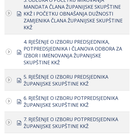
3. ODLUKA O POČETKU MIROVANJA
MANDATA ČLANA ŽUPANIJSKE SKUPŠTINE
document
KKŽ I POČETKU OBNAŠANJA DUŽNOSTI
ZAMJENIKA ČLANA ŽUPANIJSKE SKUPŠTINE
KKŽ
4. RJEŠENJE O IZBORU PREDSJEDNIKA,
POTPREDSJEDNIKA I ČLANOVA ODBORA ZA
document
IZBOR I IMENOVANJA ŽUPANIJSKE
SKUPŠTINE KKŽ
5. RJEŠENJE O IZBORU PREDSJEDNIKA
document
ŽUPANIJSKE SKUPŠTINE KKŽ
6. RJEŠENJE O IZBORU POTPREDSJEDNIKA
document
ŽUPANIJSKE SKUPŠTINE KKŽ
7. RJEŠENJE O IZBORU POTPREDSJEDNIKA
document
ŽUPANIJSKE SKUPŠTINE KKŽ