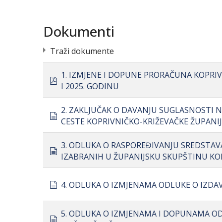
Dokumenti
Traži dokumente
1. IZMJENE I DOPUNE PRORAČUNA KOPRIVN
pdf
I 2025. GODINU
2. ZAKLJUČAK O DAVANJU SUGLASNOSTI N
document
CESTE KOPRIVNIČKO-KRIŽEVAČKE ŽUPANIJ
3. ODLUKA O RASPOREĐIVANJU SREDSTAVA
document
IZABRANIH U ŽUPANIJSKU SKUPŠTINU KOP
document
4. ODLUKA O IZMJENAMA ODLUKE O IZDA
5. ODLUKA O IZMJENAMA I DOPUNAMA OD
document