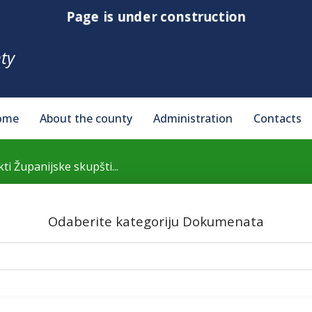
Page is under construction
ty
ome
About the county
Administration
Contacts
kti Županijske skupšti...
Odaberite kategoriju Dokumenata