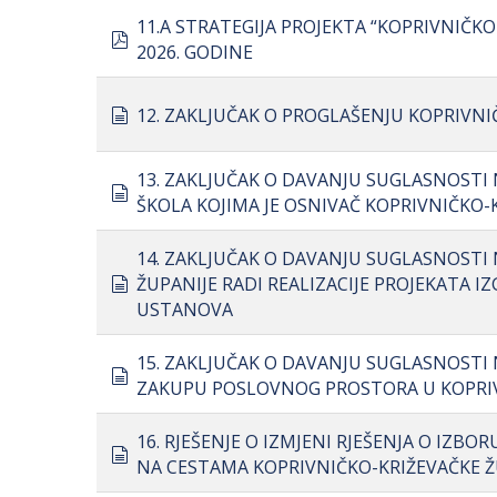
11.A STRATEGIJA PROJEKTA “KOPRIVNIČKO-
pdf
2026. GODINE
document
12. ZAKLJUČAK O PROGLAŠENJU KOPRIVN
13. ZAKLJUČAK O DAVANJU SUGLASNOST
document
ŠKOLA KOJIMA JE OSNIVAČ KOPRIVNIČKO-
14. ZAKLJUČAK O DAVANJU SUGLASNOSTI
document
ŽUPANIJE RADI REALIZACIJE PROJEKATA
USTANOVA
15. ZAKLJUČAK O DAVANJU SUGLASNOSTI
document
ZAKUPU POSLOVNOG PROSTORA U KOPRI
16. RJEŠENJE O IZMJENI RJEŠENJA O IZB
document
NA CESTAMA KOPRIVNIČKO-KRIŽEVAČKE Ž