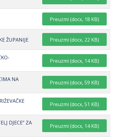
Preuzmi
(
docx,
18 KB
)
Preuzmi
(
docx,
22 KB
)
KE ŽUPANIJE
ČKO-
Preuzmi
(
docx,
14 KB
)
CIMA NA
Preuzmi
(
docx,
59 KB
)
KRIŽEVAČKE
Preuzmi
(
docx,
51 KB
)
ELJ DJECE” ZA
Preuzmi
(
docx,
14 KB
)