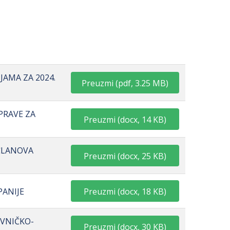
JAMA ZA 2024.
Preuzmi
(
pdf,
3.25 MB
)
PRAVE ZA
Preuzmi
(
docx,
14 KB
)
 ČLANOVA
Preuzmi
(
docx,
25 KB
)
Preuzmi
(
docx,
18 KB
)
PANIJE
IVNIČKO-
Preuzmi
(
docx,
30 KB
)