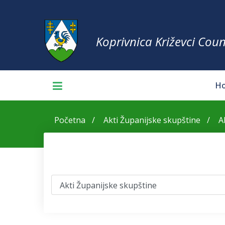
Koprivnica Križevci Coun
H
Početna
Akti Županijske skupštine
A