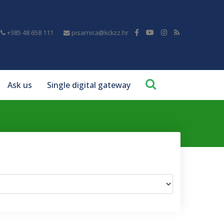
+385 48 658 111
pisarnica@kckzz.hr
Ask us
Single digital gateway