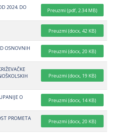
OD 2024. DO
Preuzmi
(
pdf,
2.34 MB
)
Preuzmi
(
docx,
42 KB
)
OD OSNOVNIH
Preuzmi
(
docx,
20 KB
)
KRIŽEVAČKE
Preuzmi
(
docx,
19 KB
)
VNOŠKOLSKIH
UPANIJE O
Preuzmi
(
docx,
14 KB
)
NOST PROMETA
Preuzmi
(
docx,
20 KB
)