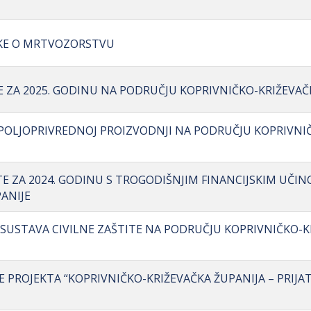
UKE O MRTVOZORSTVU
BE ZA 2025. GODINU NA PODRUČJU KOPRIVNIČKO-KRIŽEVAČ
O POLJOPRIVREDNOJ PROIZVODNJI NA PODRUČJU KOPRIVNI
TE ZA 2024. GODINU S TROGODIŠNJIM FINANCIJSKIM UČIN
ANIJE
OJ SUSTAVA CIVILNE ZAŠTITE NA PODRUČJU KOPRIVNIČKO-
E PROJEKTA “KOPRIVNIČKO-KRIŽEVAČKA ŽUPANIJA – PRIJAT