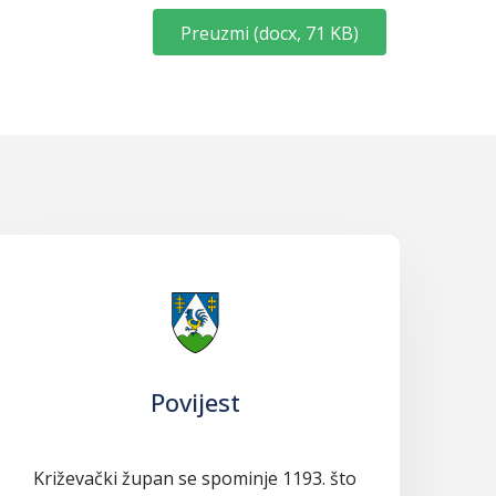
Preuzmi
(
docx,
71 KB
)
Povijest
Križevački župan se spominje 1193. što