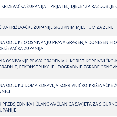
KRIŽEVAČKA ŽUPANIJA – PRIJATELJ DJECE” ZA RAZDOBLJE 
IČKO-KRIŽEVAČKE ŽUPANIJE SIGURNIM MJESTOM ZA ŽENE
I NA ODLUKE O OSNIVANJU PRAVA GRAĐENJA DONESENIH 
KRIŽEVAČKA ŽUPANIJA
 NA OSNIVANJE PRAVA GRAĐENJA U KORIST KOPRIVNIČKO-
 IZGRADNJE, REKONSTRUKCIJE I DOGRADNJE ZGRADE OSNO
 NA ODLUKU DOMA ZDRAVLJA KOPRIVNIČKO-KRIŽEVAČKE Ž
VNICI
ORU PREDSJEDNIKA I ČLANOVA/ČLANICA SAVJETA ZA SIGUR
UPANIJE