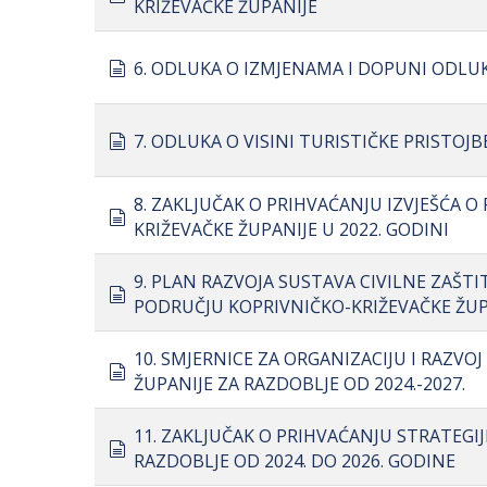
KRIŽEVAČKE ŽUPANIJE
document
6. ODLUKA O IZMJENAMA I DOPUNI ODL
document
7. ODLUKA O VISINI TURISTIČKE PRISTOJ
8. ZAKLJUČAK O PRIHVAĆANJU IZVJEŠĆA 
document
KRIŽEVAČKE ŽUPANIJE U 2022. GODINI
9. PLAN RAZVOJA SUSTAVA CIVILNE ZAŠTI
document
PODRUČJU KOPRIVNIČKO-KRIŽEVAČKE ŽUP
10. SMJERNICE ZA ORGANIZACIJU I RAZV
document
ŽUPANIJE ZA RAZDOBLJE OD 2024.-2027.
11. ZAKLJUČAK O PRIHVAĆANJU STRATEGIJ
document
RAZDOBLJE OD 2024. DO 2026. GODINE