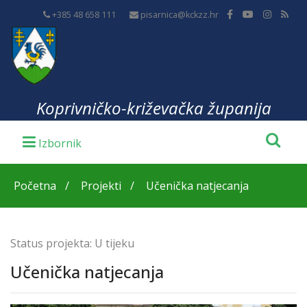
+385 48 658 111
pisarnica@kckzz.hr
Koprivničko-križevačka županija
Početna
Projekti
Učenička natjecanja
Status projekta:
U tijeku
Učenička natjecanja