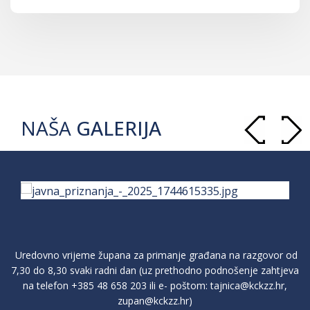
NAŠA
GALERIJA
Uredovno vrijeme župana za primanje građana na razgovor od
7,30 do 8,30 svaki radni dan (uz prethodno podnošenje zahtjeva
na telefon
+385 48 658 203
ili e- poštom:
tajnica@kckzz.hr
,
zupan@kckzz.hr
)