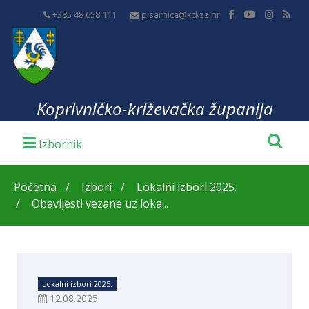
+385 48 658 111
pisarnica@kckzz.hr
Koprivničko-križevačka županija
Početna
Izbori
Lokalni izbori 2025.
Obavijesti vezane uz loka...
Lokalni izbori 2025.
12.08.2025.